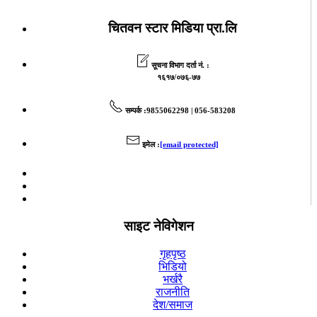
चितवन स्टार मिडिया प्रा.लि
सूचना विभाग दर्ता नं. :
१६१७/०७६-७७
सम्पर्क
:9855062298 | 056-583208
इमेल
:
[email protected]
साइट नेविगेशन
गृहपृष्ठ
भिडियो
भर्खरै
राजनीति
देश/समाज