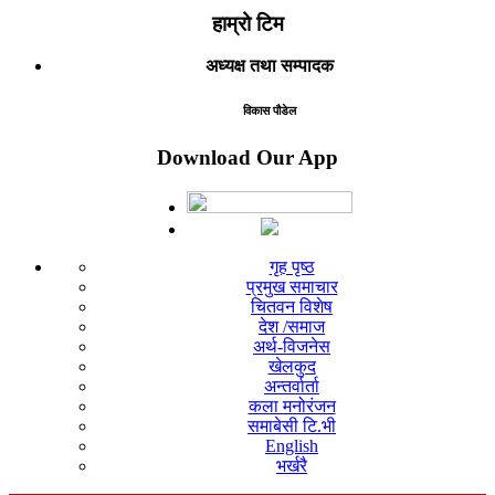
हाम्रो टिम
अध्यक्ष तथा सम्पादक
विकास पौडेल
Download Our App
गृह पृष्ठ
प्रमुख समाचार
चितवन विशेष
देश /समाज
अर्थ-विजनेस
खेलकुद
अन्तर्वार्ता
कला मनोरंजन
समाबेसी टि.भी
English
भर्खरै