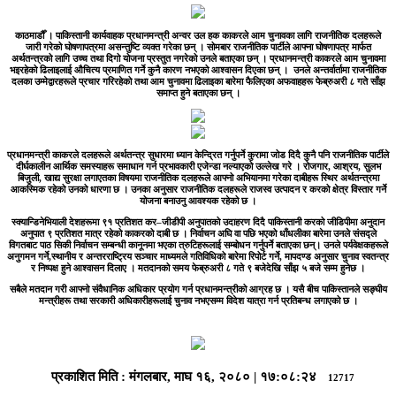
काठमाडौँ ।
पाकिस्तानी कार्यवाहक प्रधानमन्त्री अन्वर उल हक काकरले आम चुनावका लागि राजनीतिक दलहरूले
जारी गरेको घोषणापत्रमा असन्तुष्टि व्यक्त गरेका छन् । सोमबार राजनीतिक पार्टीले आफ्ना घोषणापत्र मार्फत
अर्थतन्त्रको लागि उच्च तथा दिगो योजना प्रस्तुत नगरेको उनले बताएका छन् । प्रधानमन्त्री काकरले आम चुनावमा
भइरहेको ढिलाइलाई औचित्य प्रमाणित गर्ने कुनै कारण नभएको आश्वासन दिएका छन् । उनले अन्तर्वार्तामा राजनीतिक
दलका उम्मेद्वारहरूले प्रचार गरिरहेको तथा आम चुनावमा ढिलाइका बारेमा फैलिएका अफवाहहरू फेब्रुअरी ८ गते साँझ
समाप्त हुने बताएका छन् ।
प्रधानमन्त्री काकरले दलहरूले अर्थतन्त्र सुधारमा ध्यान केन्द्रित गर्नुपर्ने कुरामा जोड दिदै कुनै पनि राजनीतिक पार्टीले
दीर्घकालीन आर्थिक समस्याहरू समाधान गर्न प्रभावकारी एजेन्डा नल्याएको उल्लेख गरे । रोजगार, आश्रय, सुलभ
बिजुली, खाद्य सुरक्षा लगाएतका विषयमा राजनीतिक दलहरूले आफ्नो अभियानमा गरेका दाबीहरू स्थिर अर्थतन्त्रमा
आकस्मिक रहेको उनको धारणा छ । उनका अनुसार राजनीतिक दलहरूले राजस्व उत्पादन र करको क्षेत्र विस्तार गर्ने
योजना बनाउनु आवश्यक रहेको छ ।
स्क्यान्डिनेभियाली देशहरूमा ९१ प्रतिशत कर–जीडीपी अनुपातको उदाहरण दिदै पाकिस्तानी करको जीडिपीमा अनुदान
अनुपात ९ प्रतिशत मात्र रहेको काकरको दाबी छ । निर्वाचन अघि वा पछि भएको धाँधलीका बारेमा उनले संसद्ले
विगतबाट पाठ सिकी निर्वाचन सम्बन्धी कानूनमा भएका त्रुटिहरूलाई सम्बोधन गर्नुपर्ने बताएका छन्। उनले पर्यवेक्षकहरूले
अनुगमन गर्ने,स्थानीय र अन्तरराष्ट्रिय सञ्चार माध्यमले गतिविधिको बारेमा रिपोर्ट गर्ने, मापदण्ड अनुसार चुनाव स्वतन्त्र
र निष्पक्ष हुने आश्वासन दिलाए । मतदानको समय फेब्रुअरी ८ गते ९ बजेदेखि साँझ ५ बजे सम्म हुनेछ ।
सबैले मतदान गरी आफ्नो संवैधानिक अधिकार प्रयोग गर्न प्रधानमन्त्रीको आग्रह छ । यसै बीच पाकिस्तानले सङ्घीय
मन्त्रीहरू तथा सरकारी अधिकारीहरूलाई चुनाव नभएसम्म विदेश यात्रा गर्न प्रतिबन्ध लगाएको छ ।
प्रकाशित मिति :
मंगलबार, माघ १६, २०८०
|
१७:०८:२४
12717