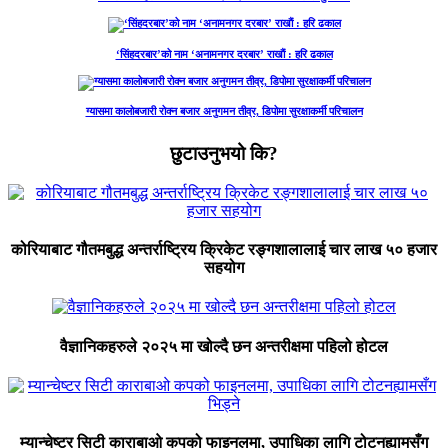
‘सिंहदरबार’को नाम ‘अनामनगर दरबार’ राखाैं : हरि ढकाल
ग्यासमा कालोबजारी रोक्न बजार अनुगमन तीव्र, डिपोमा सुरक्षाकर्मी परिचालन
छुटाउनुभयो कि?
कोरियाबाट गौतमबुद्ध अन्तर्राष्ट्रिय क्रिकेट रङ्गशालालाई चार लाख ५० हजार
सहयोग
वैज्ञानिकहरुले २०२५ मा खोल्दै छन अन्तरीक्षमा पहिलो होटल
म्यान्चेष्टर सिटी काराबाओ कपको फाइनलमा, उपाधिका लागि टोटनह्यामसँग