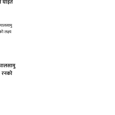
 घाइते
ेपालसामु
२ रनको