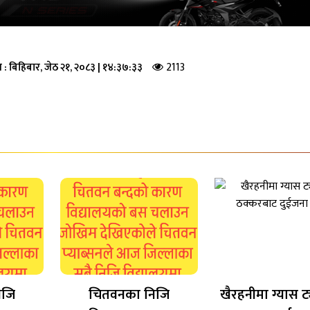
2113
ि :
बिहिबार, जेठ २१, २०८३
|
१४:३७:३३
िजि
चितवनका निजि
खैरहनीमा ग्यास ट्