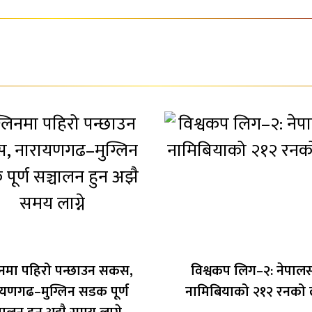
लिनमा पहिरो पन्छाउन सकस,
विश्वकप लिग–२: नेपालस
यणगढ–मुग्लिन सडक पूर्ण
नामिबियाको २१२ रनको लक