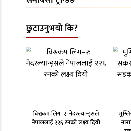
समाबेसी ट्रेन्डिङ
छुटाउनुभयो कि?
विश्वकप लिग–२: नेदरल्यान्ड्सले
मुग्
नेपाललाई २२६ रनको लक्ष्य दियो
नारा