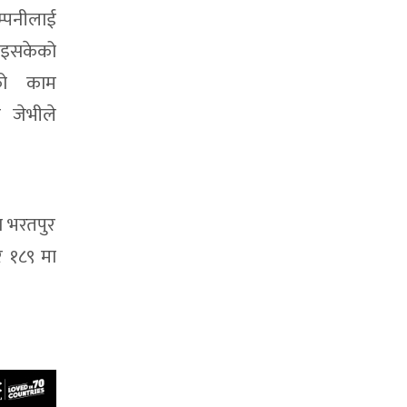
्पनीलाई
भइसकेको
णको काम
 जेभीले
ा भरतपुर
र १८९ मा