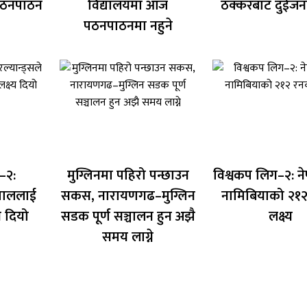
पठनपाठन
विद्यालयमा आज
ठक्करबाट दुईजना
पठनपाठनमा नहुने
–२:
मुग्लिनमा पहिरो पन्छाउन
विश्वकप लिग–२: न
नेपाललाई
सकस, नारायणगढ–मुग्लिन
नामिबियाको २१
य दियो
सडक पूर्ण सञ्चालन हुन अझै
लक्ष्य
समय लाग्ने