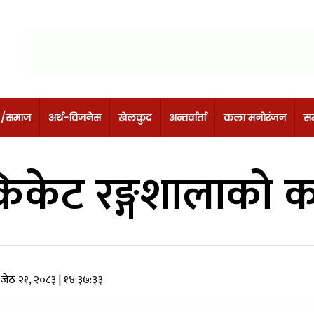
 /समाज
अर्थ-विजनेस
खेलकुद
अन्तर्वार्ता
कला मनोरंजन
सम
्रिकेट रङ्गशालाको क
 जेठ २१, २०८३
| १४:३७:३३