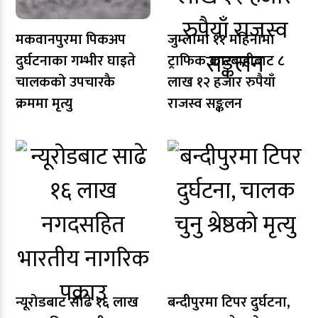
मकवानपुरमा पिकअप
जुम्लामा ११ महिनामा
दुर्घटनाका गम्भीर घाइते
ट्राफिक कारबाहीबाट ८
चालकको उपचारकै
लाख १२ हजार रुपैयाँ
क्रममा मृत्यु
राजस्व सङ्कलन
न्यूरोडबाट साढे १६ लाख
बन्दीपुरमा टिपर दुर्घटना,