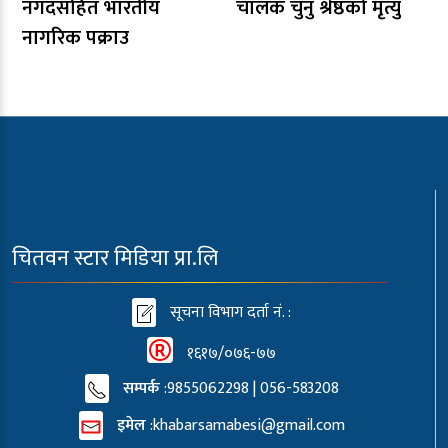
नगदसहित भारतीय
चालक चुनु श्रेष्ठको मृत्यु
नागरिक पक्राउ
चितवन स्टार मिडिया प्रा.लि
सूचना विभाग दर्ता नं. :
१६१७/०७६-७७
सम्पर्क
:9855062298 | 056-583208
इमेल
:
khabarsamabesi@gmail.com