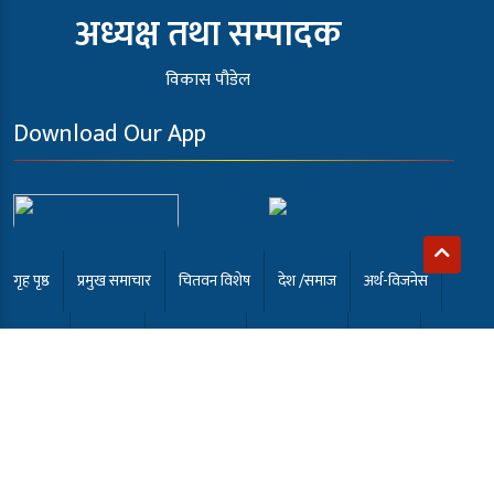
अध्यक्ष तथा सम्पादक
विकास पौडेल
Download Our App
गृह पृष्ठ
प्रमुख समाचार
चितवन विशेष
देश /समाज
अर्थ-विजनेस
खेलकुद
अन्तर्वार्ता
कला मनोरंजन
समाबेसी टि.भी
English
भर्खरै