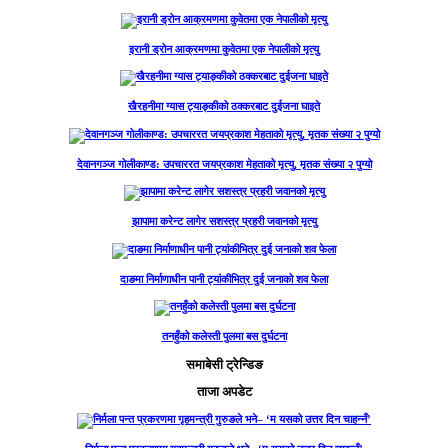
इरानी ड्रोन आक्रमणमा कुवेतमा एक नेपालीको मृत्यु
खैरहनीमा ग्यास ट्याङ्कीको ठक्करबाट दुईजना घाइते
देवानगञ्ज गोलीकाण्ड: उपचाररत जयप्रकाश मेहताको मृत्यु, मृतक संख्या २ पुग्यो
झापामा करेन्ट लागेर सशस्त्र प्रहरी जवानको मृत्यु
दाङमा निर्माणाधीन पानी ट्यांकीभित्र दुई जनाको शव फेला
तनहुँको कलेस्ती पुलमा बस दुर्घटना
समाबेसी ट्रेन्डिङ
ताजा अपडेट