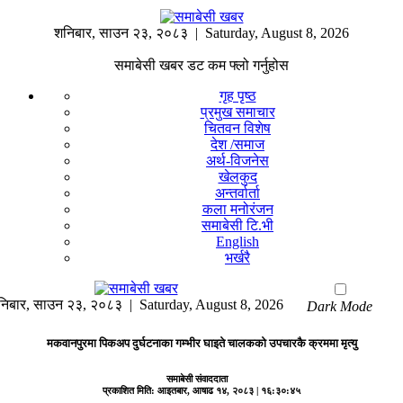
शनिबार
,
साउन
२३
,
२०८३
| Saturday, August 8, 2026
समाबेसी खबर डट कम फ्लो गर्नुहोस
गृह पृष्ठ
प्रमुख समाचार
चितवन विशेष
देश /समाज
अर्थ-विजनेस
खेलकुद
अन्तर्वार्ता
कला मनोरंजन
समाबेसी टि.भी
English
भर्खरै
निबार
,
साउन
२३
,
२०८३
| Saturday, August 8, 2026
Dark Mode
मकवानपुरमा पिकअप दुर्घटनाका गम्भीर घाइते चालकको उपचारकै क्रममा मृत्यु
समाबेसी संवाददाता
प्रकाशित मिति:
आइतबार, आषाढ १४, २०८३
| १६:३०:४५