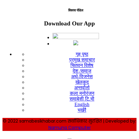
विकास पौडेल
Download Our App
गृह पृष्ठ
प्रमुख समाचार
चितवन विशेष
देश /समाज
अर्थ-विजनेस
खेलकुद
अन्तर्वार्ता
कला मनोरंजन
समाबेसी टि.भी
English
भर्खरै
© 2022 samabesikhabar.com सर्वाधिकार सुरक्षित | Developed by:
Namuna Computer