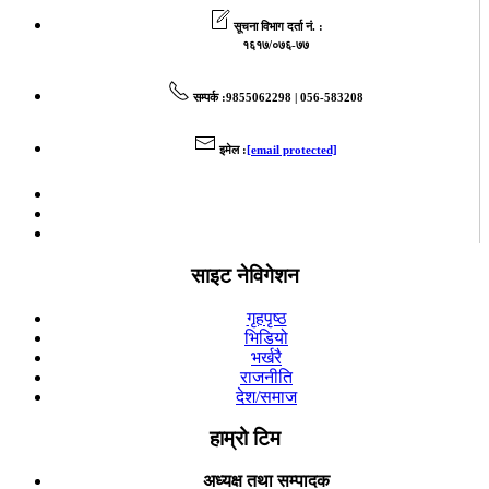
सूचना विभाग दर्ता नं. :
१६१७/०७६-७७
सम्पर्क
:9855062298 | 056-583208
इमेल
:
[email protected]
साइट नेविगेशन
गृहपृष्ठ
भिडियो
भर्खरै
राजनीति
देश/समाज
हाम्रो टिम
अध्यक्ष तथा सम्पादक