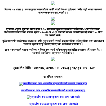
चितवन, १४ असार ।
मकवानपुरबाट काठमाडौंतर्फ आउँदै गरेको पिकअप दुर्घटनामा गम्भीर घाइते भएका चालकको
उपचारका क्रममा मृत्यु भएको छ।
प्रहरीका अनुसार शुक्रबार बिहान करिब ६ः३० बजे मकवानपुरको इन्द्रसरोवर गाउँपालिका–३ घारखोल्सास्थित
दक्षिणकाली सडकखण्डमा बागमती प्रदेश ०१–०२६ च ५५९९ नम्बरको पिकअप अनियन्त्रित भई करिब १५० मिटर
तल खसेको थियो।
दुर्घटनामा गम्भीर घाइते भएका चालक ४५ वर्षीय मुकुन्द झ्यारी मगरको आइतबार बिहान ललितपुरस्थित पाटन अस्पतालमा
उपचारकै क्रममा मृत्यु भएको प्रहरी प्रधान कार्यालयले जनाएको छ।
मृतक मकवानपुरको थाहा नगरपालिका–९ चित्लाङका स्थायी बासिन्दा तथा हाल हेटौँडामा बसोबास गर्दै आएका थिए।
घटनाबारे प्रहरीले थप अनुसन्धान गरिरहेको छ।
प्रकाशित मिति :
आइतबार, आषाढ १४, २०८३
|
१६:३०:४५
1431
सम्बन्धित समाचार
पाल्पा विद्यालयमा ग्यास आगलागीमा घाइते बालिकाको उपचारकै क्रममा मृत्यु
भद्रकालीमा रुख ढल्दा स्कुटरमा सवार आमा–छोरा घाइते