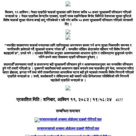
चितवन, ११ आश्विन।
नेपाल प्रहरीले चाडपर्व सुरक्षाका लागि देशभर करिब ५० हजार सुरक्षाकर्मी परिचालन गरिएको
जनाएको छ । नेपाल प्रहरीका केन्द्रीय प्रवक्ता, प्रहरी नायब महानिरीक्षक विनोद घिमिरेले देशभरका सुरक्षा युनिटले
विशेष चाडपर्व सुरक्षा योजना बनाई लागू गरिसकेको र सबै गरेर करिब ५० हजार सुरक्षाकर्मी परिचालन गरिएको जानकारी
दिए ।
“भयरहित वातावरणमा चाडपर्व मनाउनका लागि शान्तिसुरक्षा अमनचयन कायम गर्न अन्य सुरक्षा निकायसँग समन्वय र
नागरिकसँग हातेमालो गर्दै सुरक्षाको प्रबन्ध गरेका छौँ । सम्भावित जोखिम क्षेत्रसमेत पहिचान गरी विशेष निगरानी
बढाइएको छ”, उनले भने । प्रवक्ता घिमिरेका अनुसार आवश्यकताका आधारमा ड्रोन र तालिमप्राप्त कुकुरको प्रयोग
गरिने छभने सादा पोसाकमा प्रहरी परिचालन हुनेछन् ।
काठमाडौँ उपत्यकामा मात्रै छ हजारभन्दा बढी सुरक्षाकर्मी परिचालन हुने र आवश्यकताअनुसार थप जनशक्ति परिचालन
हुने गरी तयारी गरिएको छ । मुख्यगरी सवारीसाधनको आवागमन सहज बनाउने तथा चाडपर्वमा हुने भेला, जमघटमा मदिरा
खाएर होहल्ला, झगडा गर्ने तथा चोरी तस्करीलगायत आपराधिक घटना बढी हुने भएकाले त्यसतर्फ विशेष निगरानी गरिएको
प्रहरीले जनाएको छ । यस्तै, कालोबजारी र तोकिएभन्दा बढी सावारी भाडा लिनेलगायत गतिविधिको पनि निगरानी
भइरहेको प्रहरीले जनाएको छ ।
प्रकाशित मिति :
शनिबार, आश्विन ११, २०८२
|
१९:५८:२४
4577
सम्बन्धित समाचार
प्रचारप्रसारको अभावमा ओझेलमा दाङको गौरीगाउँ ताल