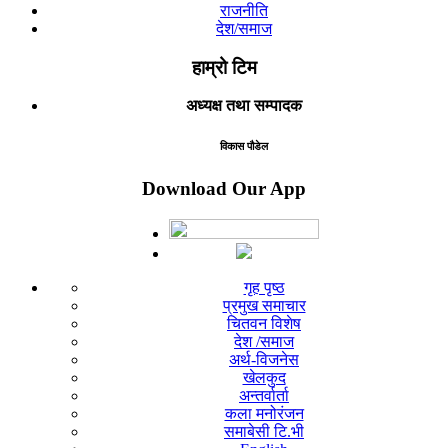
राजनीति
देश/समाज
हाम्रो टिम
अध्यक्ष तथा सम्पादक
विकास पौडेल
Download Our App
गृह पृष्ठ
प्रमुख समाचार
चितवन विशेष
देश /समाज
अर्थ-विजनेस
खेलकुद
अन्तर्वार्ता
कला मनोरंजन
समाबेसी टि.भी