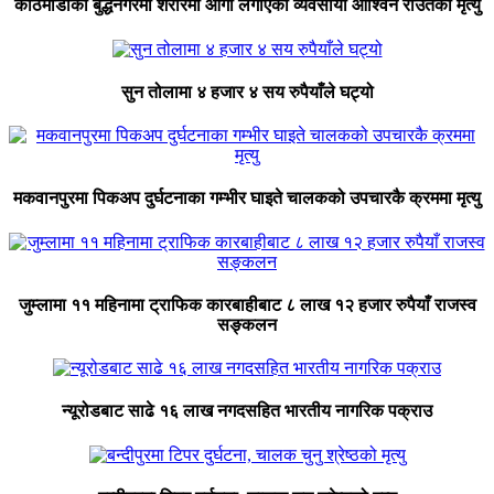
काठमाडौंको बुद्धनगरमा शरीरमा आगो लगाएका व्यवसायी आश्विन राउतको मृत्यु
सुन तोलामा ४ हजार ४ सय रुपैयाँले घट्यो
मकवानपुरमा पिकअप दुर्घटनाका गम्भीर घाइते चालकको उपचारकै क्रममा मृत्यु
जुम्लामा ११ महिनामा ट्राफिक कारबाहीबाट ८ लाख १२ हजार रुपैयाँ राजस्व
सङ्कलन
न्यूरोडबाट साढे १६ लाख नगदसहित भारतीय नागरिक पक्राउ