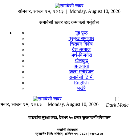
सोमबार
,
साउन
२५
,
२०८३
| Monday, August 10, 2026
समाबेसी खबर डट कम फ्लो गर्नुहोस
गृह पृष्ठ
प्रमुख समाचार
चितवन विशेष
देश /समाज
अर्थ-विजनेस
खेलकुद
अन्तर्वार्ता
कला मनोरंजन
समाबेसी टि.भी
English
भर्खरै
ोमबार
,
साउन
२५
,
२०८३
| Monday, August 10, 2026
Dark Mode
चाडपर्वमा सुरक्षा कडा, देशभर ५० हजार सुरक्षाकर्मी परिचालन
समाबेसी संवाददाता
प्रकाशित मिति:
शनिबार, आश्विन ११, २०८२
| १९:५८:२४