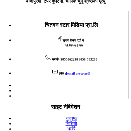
बन्दीपुरमा टिपर दुर्घटना, चालक चुनु श्रेष्ठको मृत्यु
चितवन स्टार मिडिया प्रा.लि
सूचना विभाग दर्ता नं. :
१६१७/०७६-७७
सम्पर्क
:9855062298 | 056-583208
इमेल
:
[email protected]
साइट नेविगेशन
गृहपृष्ठ
भिडियो
भर्खरै