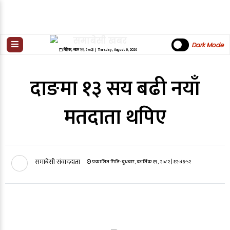
Dark Mode
बिहिबार
,
साउन
२१
,
२०८३
| Thursday, August 6, 2026
दाङमा १३ सय बढी नयाँ
मतदाता थपिए
समाबेसी संवाददाता
प्रकाशित मिति:
बुधबार, कार्तिक १९, २०८२
| १२:४३:५२