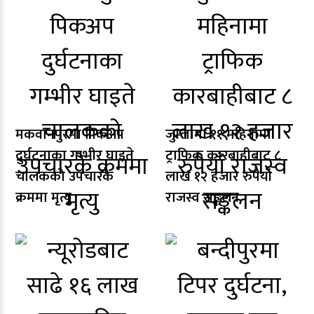
मकवानपुरमा पिकअप
जुम्लामा ११ महिनामा
दुर्घटनाका गम्भीर घाइते
ट्राफिक कारबाहीबाट ८
चालकको उपचारकै
लाख १२ हजार रुपैयाँ
क्रममा मृत्यु
राजस्व सङ्कलन