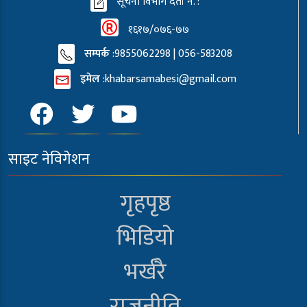
सूचना विभाग दर्ता नं. :
१६१७/०७६-७७
सम्पर्क
:9855062298 | 056-583208
इमेल
:
khabarsamabesi@gmail.com
साइट नेविगेशन
गृहपृष्ठ
भिडियो
भर्खरै
राजनीति