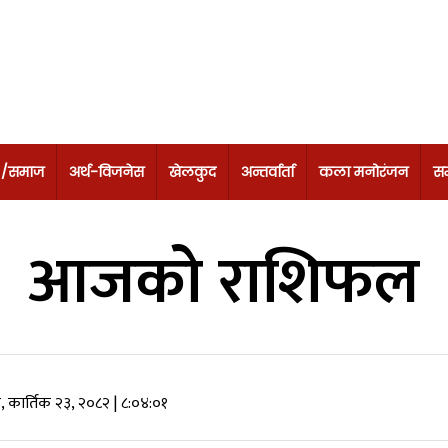
 /समाज
अर्थ-विजनेस
खेलकुद
अन्तर्वार्ता
कला मनोरंजन
सम
आजको राशिफल
 कार्तिक २३, २०८२
| ८:०४:०१