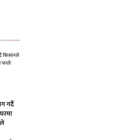
 गर्दै
ीघरमा
ले