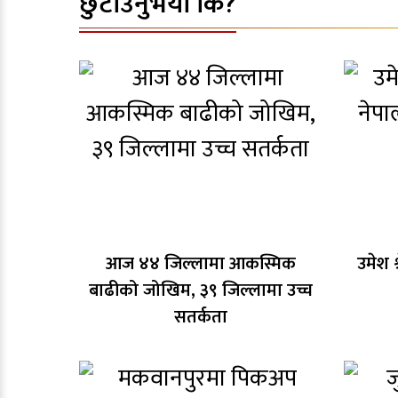
छुटाउनुभयो कि?
आज ४४ जिल्लामा आकस्मिक
उमेश श
बाढीको जोखिम, ३९ जिल्लामा उच्च
सतर्कता