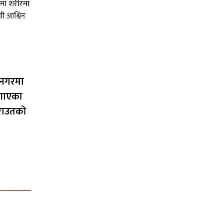
धनगरमा
गाएका
 राउतको