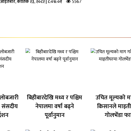
5567
:
आइतबार, कार्तिक २३, २०८२
|
८:०४:०१
लोबजारी
बिहीबारदेखि मध्य र पश्चिम
उचित मूल्यको माग
ई संसदीय
नेपालमा वर्षा बढ्ने
किसानले माइत
देशन
पूर्वानुमान
गोलभेँडा फा