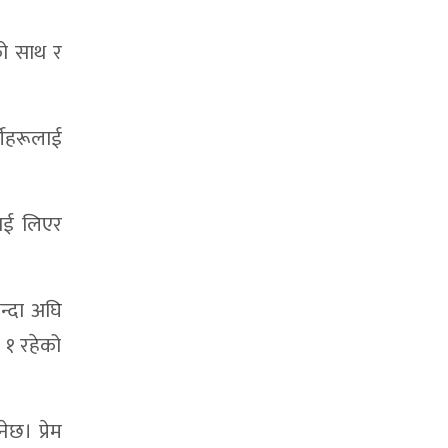
को साथ र
्थीहरूलाई
लाई लिएर
भन्दा अघि
 १ रहेको
छ। प्रेम