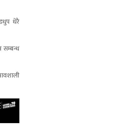
धुप धेरै
म सम्बन्ध
रभावशाली