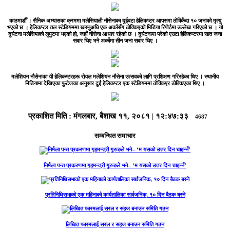
काठमाडौँ ।
सैनिक अभ्यासका क्रममा मलेसियाली नौसेनाका दुईवटा हेलिकप्टर आपसमा ठोक्किँदा १० जनाको मृत्यु
भएको छ । हेलिकप्टर तल स्टेडियममा खस्नुअघि एक अर्कासँग ठोक्किएको मिडिया रिपोर्टमा उल्लेख गरिएको छ । यो
दुर्घटना मलेसियाको लुमुटमा भएको हो, जहाँ नौसेना आधार रहेको छ । दुर्घटनामा परेको एउटा हेलिकप्टरमा सात जना
सवार थिए भने अर्कोमा तीन जना सवार थिए ।
मलेशियन नौसेनाका यी हेलिकप्टरहरू रोयल मलेशियन नौसेना उत्सवको लागि प्रशिक्षण गरिरहेका थिए । स्थानीय
मिडियामा देखिएका फुटेजका अनुसार दुई हेलिकप्टर एक स्टेडियममा ठोक्किएर ठोक्किएका थिए ।
प्रकाशित मिति :
मंगलबार, बैशाख ११, २०८१
|
१२:४७:३३
4687
सम्बन्धित समाचार
निर्मला पन्त प्रकरणमा गृहमन्त्री गुरुङले भने– ‘म यसको उत्तर दिन चाहन्नँ’
प्रतिनिधिसभाको एक महिनाको कार्यतालिका सार्वजनिक, १० दिन बैठक बस्ने
लिखित फारमलाई सरल र सहज बनाउन समिति गठन