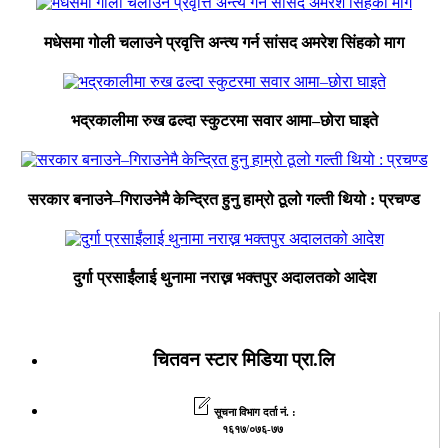
मधेसमा गोली चलाउने प्रवृत्ति अन्त्य गर्न सांसद अमरेश सिंहको माग
भद्रकालीमा रुख ढल्दा स्कुटरमा सवार आमा–छोरा घाइते
सरकार बनाउने–गिराउनेमै केन्द्रित हुनु हाम्रो ठूलो गल्ती थियो : प्रचण्ड
दुर्गा प्रसाईंलाई थुनामा नराख्न भक्तपुर अदालतको आदेश
चितवन स्टार मिडिया प्रा.लि
सूचना विभाग दर्ता नं. :
१६१७/०७६-७७