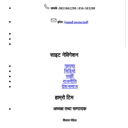
सम्पर्क
:9855062298 | 056-583208
इमेल
:
[email protected]
साइट नेविगेशन
गृहपृष्ठ
भिडियो
भर्खरै
राजनीति
देश/समाज
हाम्रो टिम
अध्यक्ष तथा सम्पादक
विकास पौडेल