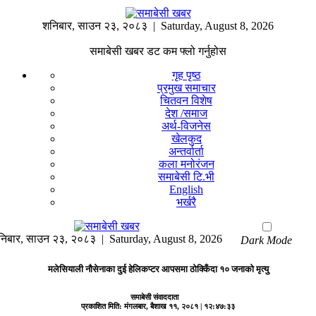
शनिबार
,
साउन
२३
,
२०८३
| Saturday, August 8, 2026
समाबेसी खबर डट कम फ्लो गर्नुहोस
गृह पृष्ठ
प्रमुख समाचार
चितवन विशेष
देश /समाज
अर्थ-विजनेस
खेलकुद
अन्तर्वार्ता
कला मनोरंजन
समाबेसी टि.भी
English
भर्खरै
निबार
,
साउन
२३
,
२०८३
| Saturday, August 8, 2026
Dark Mode
मलेसियाली नौसेनाका दुई हेलिकप्टर आपसमा ठोक्किँदा १० जनाको मृत्यु
समाबेसी संवाददाता
प्रकाशित मिति:
मंगलबार, बैशाख ११, २०८१
| १२:४७:३३