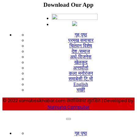
Download Our App
गृह पृष्ठ
प्रमुख समाचार
चितवन विशेष
देश /समाज
अर्थ-विजनेस
खेलकुद
अन्तर्वार्ता
कला मनोरंजन
समाबेसी टि.भी
English
भर्खरै
© 2022 samabesikhabar.com सर्वाधिकार सुरक्षित | Developed by:
Namuna Computer
गृह पृष्ठ