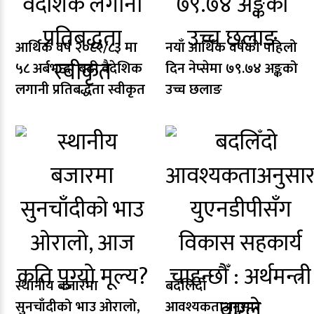
आर्थिक वर्ष २०८२/८३ मा
नयाँ आर्थिक वर्षको पहिलो
५८ अर्बभन्दा बढी वैदेशिक
दिन नेप्सेमा ७९.७४ अङ्कको
लगानी प्रतिबद्धता स्वीकृत
उच्च छलाङ
स्थानीय बजारमा
बदलिँदो
सुनचाँदीको भाउ ओरालो,
आवश्यकताअनुसार