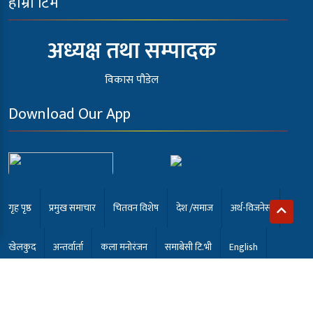
हाम्रो टिम
अध्यक्ष तथा सम्पादक
विकास पौडेल
Download Our App
गृह पृष्ठ
प्रमुख समाचार
चितवन विशेष
देश /समाज
अर्थ-विजनेस
खेलकुद
अन्तर्वार्ता
कला मनोरंजन
समाबेसी टि.भी
English
भर्खरै