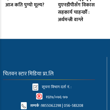
आज कति पुग्यो मूल्य?
युएनडीपीसँग विकास
सहकार्य चाहन्छौँ :
अर्थमन्त्री वाग्ले
चितवन स्टार मिडिया प्रा.लि
सूचना विभाग दर्ता नं. :
१६१७/०७६-७७
सम्पर्क
:9855062298 | 056-583208