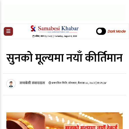
Dark Mode
शनिबार
,
साउन
२३
,
२०८३
| Saturday, August 8, 2026
सुनको मूल्यमा नयाँ कीर्तिमान
समाबेसी संवाददाता
प्रकाशित मिति:
सोमबार, बैशाख ०८, २०८२
| ११:२९:३४