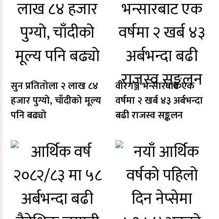
सुन प्रतितोला २ लाख ८४
वीरगञ्ज भन्सारबाट एक
हजार पुग्यो, चाँदीको मूल्य
वर्षमा २ खर्ब ४३ अर्बभन्दा
पनि बढ्यो
बढी राजस्व सङ्कलन