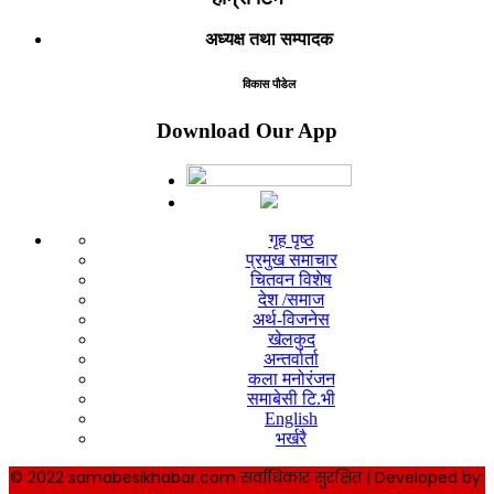
अध्यक्ष तथा सम्पादक
विकास पौडेल
Download Our App
गृह पृष्ठ
प्रमुख समाचार
चितवन विशेष
देश /समाज
अर्थ-विजनेस
खेलकुद
अन्तर्वार्ता
कला मनोरंजन
समाबेसी टि.भी
English
भर्खरै
© 2022 samabesikhabar.com सर्वाधिकार सुरक्षित | Developed by: