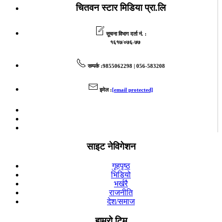
चितवन स्टार मिडिया प्रा.लि
सूचना विभाग दर्ता नं. :
१६१७/०७६-७७
सम्पर्क
:9855062298 | 056-583208
इमेल
:
[email protected]
साइट नेविगेशन
गृहपृष्ठ
भिडियो
भर्खरै
राजनीति
देश/समाज
हाम्रो टिम