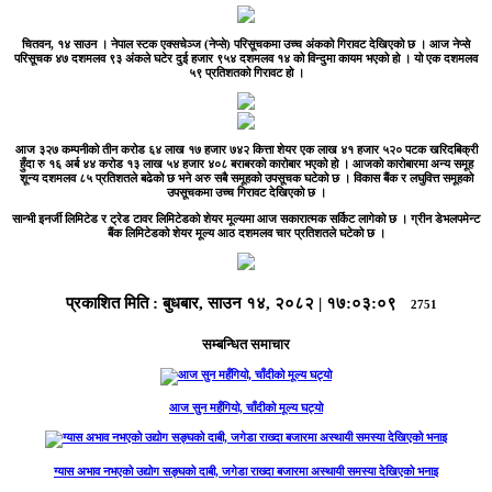
चितवन, १४ साउन ।
नेपाल स्टक एक्सचेञ्ज (नेप्से) परिसूचकमा उच्च अंकको गिरावट देखिएको छ । आज नेप्से
परिसूचक ४७ दशमलव ९३ अंकले घटेर दुई हजार ९५४ दशमलव १४ को विन्दुमा कायम भएको हो । यो एक दशमलव
५९ प्रतिशतको गिरावट हो ।
आज ३२७ कम्पनीको तीन करोड ६४ लाख १७ हजार ७४२ कित्ता शेयर एक लाख ४१ हजार ५२० पटक खरिदबिक्री
हुँदा रु १६ अर्ब ४४ करोड १३ लाख ५४ हजार ४०८ बराबरको कारोबार भएको हो । आजको कारोबारमा अन्य समूह
शून्य दशमलव ८५ प्रतिशतले बढेको छ भने अरु सबै समूहको उपसूचक घटेको छ । विकास बैंक र लघुवित्त समूहको
उपसूचकमा उच्च गिरावट देखिएको छ ।
सान्भी इनर्जी लिमिटेड र ट्रेड टावर लिमिटेडको शेयर मूल्यमा आज सकारात्मक सर्किट लागेको छ । ग्रीन डेभलपमेन्ट
बैंक लिमिटेडको शेयर मूल्य आठ दशमलव चार प्रतिशतले घटेको छ ।
प्रकाशित मिति :
बुधबार, साउन १४, २०८२
|
१७:०३:०९
2751
सम्बन्धित समाचार
आज सुन महँगियो, चाँदीको मूल्य घट्यो
ग्यास अभाव नभएको उद्योग सङ्घको दाबी, जगेडा राख्दा बजारमा अस्थायी समस्या देखिएको भनाइ