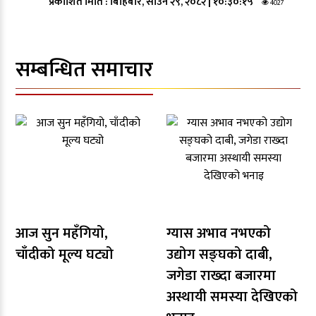
प्रकाशित मिति :
बिहिबार, साउन २९, २०८२
|
१०:३०:१५
4027
सम्बन्धित समाचार
आज सुन महँगियो,
ग्यास अभाव नभएको
चाँदीको मूल्य घट्यो
उद्योग सङ्घको दाबी,
जगेडा राख्दा बजारमा
अस्थायी समस्या देखिएको