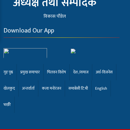
अध्यक्ष तथा सम्पादक
विकास पौडेल
Download Our App
गृह पृष्ठ
प्रमुख समाचार
चितवन विशेष
देश /समाज
अर्थ-विजनेस
खेलकुद
अन्तर्वार्ता
कला मनोरंजन
समाबेसी टि.भी
English
भर्खरै