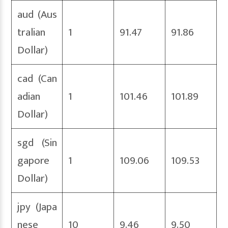
aud (Aus
tralian
1
91.47
91.86
Dollar)
cad (Can
adian
1
101.46
101.89
Dollar)
sgd (Sin
gapore
1
109.06
109.53
Dollar)
jpy (Japa
nese
10
9.46
9.50