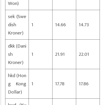
Won)
sek (Swe
dish
1
14.66
14.73
Kroner)
dkk (Dani
sh
1
21.91
22.01
Kroner)
hkd (Hon
g Kong
1
17.78
17.86
Dollar)