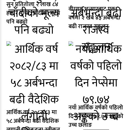
सुन प्रतितोला २ लाख ८४
वीरगञ्ज भन्सारबाट एक
हजार पुग्यो, चाँदीको मूल्य
वर्षमा २ खर्ब ४३ अर्बभन्दा
पनि बढ्यो
बढी राजस्व सङ्कलन
नयाँ आर्थिक वर्षको पहिलो
आर्थिक वर्ष २०८२/८३ मा
दिन नेप्सेमा ७९.७४ अङ्कको
५८ अर्बभन्दा बढी वैदेशिक
उच्च छलाङ
लगानी प्रतिबद्धता स्वीकृत