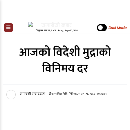
Dark Mode
शुक्रबार
,
साउन
२२
,
२०८३
| Friday, August 7, 2026
आजको विदेशी मुद्राको
विनिमय दर
समाबेसी संवाददाता
प्रकाशित मिति:
बिहिबार, साउन २९, २०८२
| १०:३०:१५