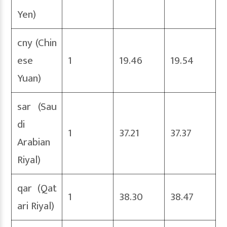
Yen)
cny (Chin
ese
1
19.46
19.54
Yuan)
sar (Sau
di
1
37.21
37.37
Arabian
Riyal)
qar (Qat
1
38.30
38.47
ari Riyal)