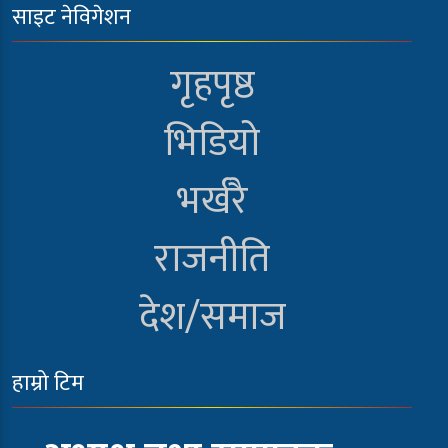
साइट नेविगेशन
गृहपृष्ठ
भिडियो
भर्खरै
राजनीति
देश/समाज
हाम्रो टिम