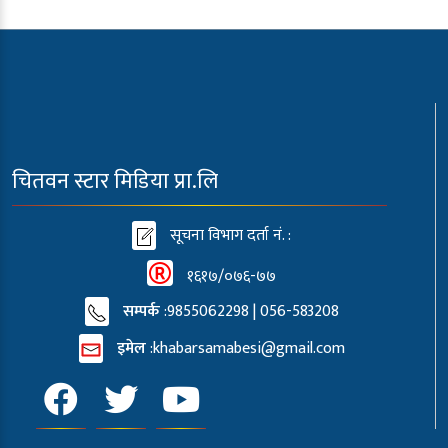
चितवन स्टार मिडिया प्रा.लि
सूचना विभाग दर्ता नं. :
१६१७/०७६-७७
सम्पर्क
:9855062298 | 056-583208
इमेल
:
khabarsamabesi@gmail.com