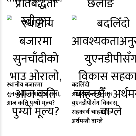
स्थानीय बजारमा
बदलिँदो
सुनचाँदीको भाउ ओरालो,
आवश्यकताअनुसार
आज कति पुग्यो मूल्य?
युएनडीपीसँग विकास
सहकार्य चाहन्छौँ :
अर्थमन्त्री वाग्ले