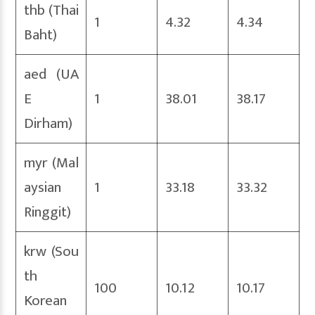
thb (Thai
1
4.32
4.34
Baht)
aed (UA
E
1
38.01
38.17
Dirham)
myr (Mal
aysian
1
33.18
33.32
Ringgit)
krw (Sou
th
100
10.12
10.17
Korean