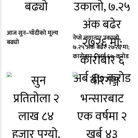
आज सुन–चाँदीको मूल्य
नेप्से लगातार उकालो,
बढ्यो
७.२५ अंक बढेर २७२६ मा;
कारोबार ६ अर्ब ६७ करोड