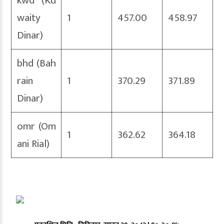
kwd (Ku
waity
1
457.00
458.97
Dinar)
bhd (Bah
rain
1
370.29
371.89
Dinar)
omr (Om
1
362.62
364.18
ani Rial)