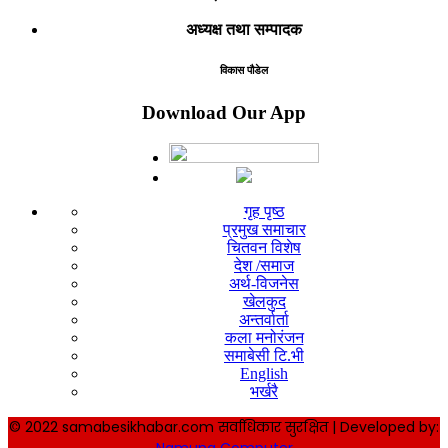
अध्यक्ष तथा सम्पादक
विकास पौडेल
Download Our App
गृह पृष्ठ
प्रमुख समाचार
चितवन विशेष
देश /समाज
अर्थ-विजनेस
खेलकुद
अन्तर्वार्ता
कला मनोरंजन
समाबेसी टि.भी
English
भर्खरै
© 2022 samabesikhabar.com सर्वाधिकार सुरक्षित | Developed by:
Namuna Computer