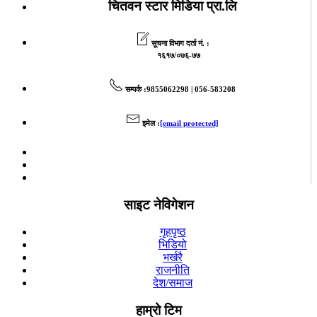
चितवन स्टार मिडिया प्रा.लि
सूचना विभाग दर्ता नं. :
१६१७/०७६-७७
सम्पर्क
:9855062298 | 056-583208
इमेल
:
[email protected]
साइट नेविगेशन
गृहपृष्ठ
भिडियो
भर्खरै
राजनीति
देश/समाज
हाम्रो टिम