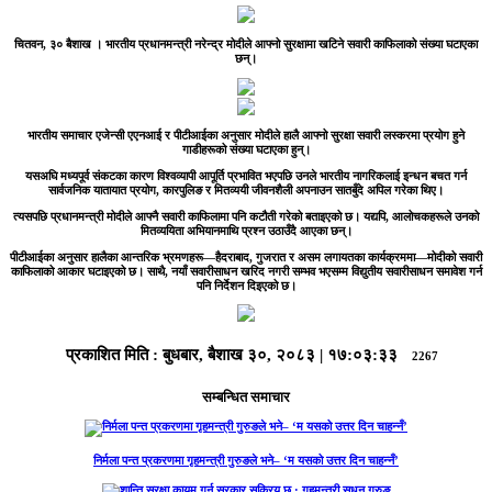
चितवन, ३० बैशाख ।
भारतीय प्रधानमन्त्री नरेन्द्र मोदीले आफ्नो सुरक्षामा खटिने सवारी काफिलाको संख्या घटाएका
छन्।
भारतीय समाचार एजेन्सी एएनआई र पीटीआईका अनुसार मोदीले हालै आफ्नो सुरक्षा सवारी लस्करमा प्रयोग हुने
गाडीहरूको संख्या घटाएका हुन्।
यसअघि मध्यपूर्व संकटका कारण विश्वव्यापी आपूर्ति प्रभावित भएपछि उनले भारतीय नागरिकलाई इन्धन बचत गर्न
सार्वजनिक यातायात प्रयोग, कारपुलिङ र मितव्ययी जीवनशैली अपनाउन सातबुँदे अपिल गरेका थिए।
त्यसपछि प्रधानमन्त्री मोदीले आफ्नै सवारी काफिलामा पनि कटौती गरेको बताइएको छ। यद्यपि, आलोचकहरूले उनको
मितव्ययिता अभियानमाथि प्रश्न उठाउँदै आएका छन्।
पीटीआईका अनुसार हालैका आन्तरिक भ्रमणहरू—हैदराबाद, गुजरात र असम लगायतका कार्यक्रममा—मोदीको सवारी
काफिलाको आकार घटाइएको छ। साथै, नयाँ सवारीसाधन खरिद नगरी सम्भव भएसम्म विद्युतीय सवारीसाधन समावेश गर्न
पनि निर्देशन दिइएको छ।
प्रकाशित मिति :
बुधबार, बैशाख ३०, २०८३
|
१७:०३:३३
2267
सम्बन्धित समाचार
निर्मला पन्त प्रकरणमा गृहमन्त्री गुरुङले भने– ‘म यसको उत्तर दिन चाहन्नँ’