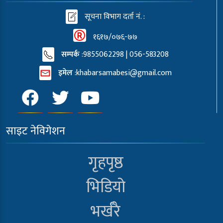
सूचना विभाग दर्ता नं. :
१६१७/०७६-७७
सम्पर्क
:9855062298 | 056-583208
इमेल
:
khabarsamabesi@gmail.com
साइट नेविगेशन
गृहपृष्ठ
भिडियो
भर्खरै