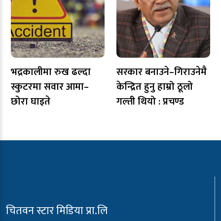
भद्रकालीमा रुख ढल्दा
सरकार बनाउने–गिराउनेमै
स्कुटरमा सवार आमा–
केन्द्रित हुनु हाम्रो ठूलो
छोरा घाइते
गल्ती थियो : प्रचण्ड
चितवन स्टार मिडिया प्रा.लि