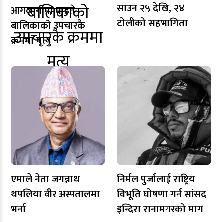
साउन २५ देखि, २४
आगलागीमा घाइते
टोलीको सहभागिता
बालिकाको उपचारकै
क्रममा मृत्यु
एमाले नेता जगन्नाथ
निर्मल पुर्जालाई राष्ट्रिय
थपलिया वीर अस्पतालमा
विभूति घोषणा गर्न सांसद
भर्ना
इन्दिरा रानामगरको माग