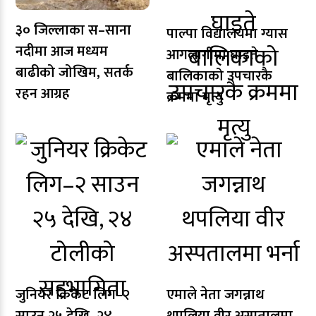
३० जिल्लाका स–साना
पाल्पा विद्यालयमा ग्यास
नदीमा आज मध्यम
आगलागीमा घाइते
बाढीको जोखिम, सतर्क
बालिकाको उपचारकै
रहन आग्रह
क्रममा मृत्यु
जुनियर क्रिकेट लिग–२
एमाले नेता जगन्नाथ