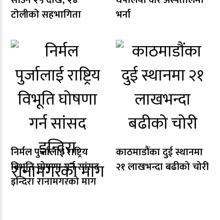
साउन २५ देखि, २४
थपलिया वीर अस्पतालमा
टोलीको सहभागिता
भर्ना
निर्मल पुर्जालाई राष्ट्रिय
काठमाडौंका दुई स्थानमा
विभूति घोषणा गर्न सांसद
२१ लाखभन्दा बढीको चोरी
इन्दिरा रानामगरको माग