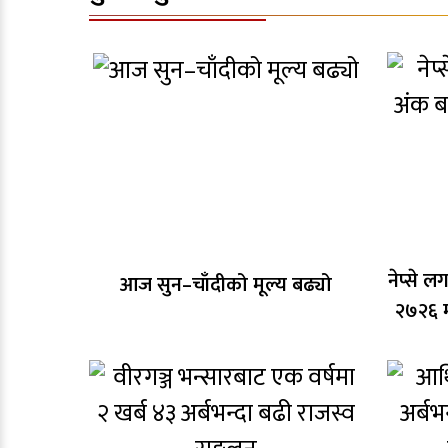
नेप्से 
आज सुन–चाँदीको मूल्य बढ्यो
२७२६ म