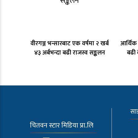
वीरगञ्ज भन्सारबाट एक वर्षमा २ खर्ब
आर्थिक 
४३ अर्बभन्दा बढी राजस्व सङ्कलन
बढी 
सा
चितवन स्टार मिडिया प्रा.लि