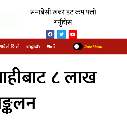
समाबेसी खबर डट कम फ्लो
गर्नुहोस
ाबेसी टि.भी
English
भर्खरै
Dark Mode
रबाहीबाट ८ लाख
सङ्कलन