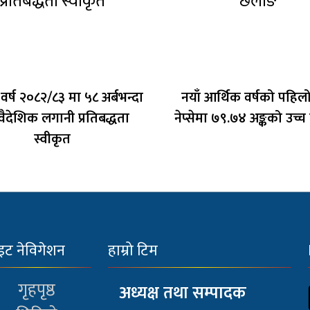
वर्ष २०८२/८३ मा ५८ अर्बभन्दा
नयाँ आर्थिक वर्षको पहिल
वैदेशिक लगानी प्रतिबद्धता
नेप्सेमा ७९.७४ अङ्कको उच्
स्वीकृत
इट नेविगेशन
हाम्रो टिम
गृहपृष्ठ
अध्यक्ष तथा सम्पादक