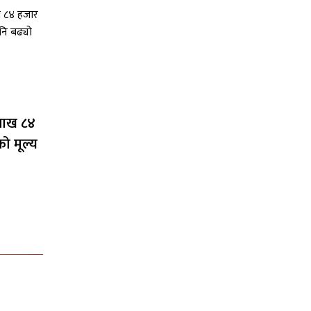
 लाख ८४
को मूल्य