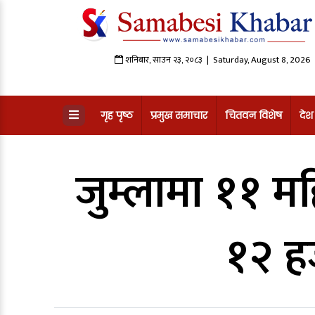
शनिबार
,
साउन
२३
,
२०८३
| Saturday, August 8, 2026
गृह पृष्ठ
प्रमुख समाचार
चितवन विशेष
देश
जुम्लामा ११ म
१२ हज