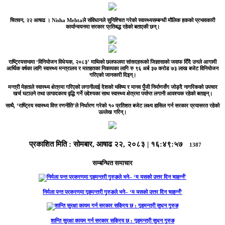
चितवन, २२ आषाढ ।
Nisha Mehta
ले संविधानले सुनिश्चित गरेको स्वास्थ्यसम्बन्धी मौलिक हकको प्रभावकारी
कार्यान्वयनमा सरकार प्रतिबद्ध रहेको बताएकी छन्।
राष्ट्रियसभामा ‘विनियोजन विधेयक, २०८३’ माथिको छलफलमा सांसदहरूको जिज्ञासाको जवाफ दिँदै उनले आगामी
आर्थिक वर्षका लागि स्वास्थ्य मन्त्रालय र मातहतका निकायका लागि रु ९६ अर्ब ३७ करोड ७३ लाख बजेट विनियोजन
गरिएको जानकारी दिइन्।
मन्त्री मेहताले स्वास्थ्य क्षेत्रमा गरिएको लगानीलाई देशको भविष्य र मानव पुँजी निर्माणसँग जोड्दै नागरिकको उपचार
खर्च घटाउने तथा उत्पादकत्व वृद्धि गर्ने उद्देश्यका साथ स्वास्थ्य क्षेत्रमा पर्याप्त लगानी आवश्यक रहेको बताइन्।
साथै, ‘राष्ट्रिय स्वास्थ्य वित्त रणनीति’ले निर्धारण गरेको १० प्रतिशत बजेट लक्ष्य हासिल गर्न सरकार प्रयासरत रहेको
उल्लेख गरिन्।
प्रकाशित मिति :
सोमबार, आषाढ २२, २०८३
|
१६:४९:५७
1387
सम्बन्धित समाचार
निर्मला पन्त प्रकरणमा गृहमन्त्री गुरुङले भने– ‘म यसको उत्तर दिन चाहन्नँ’
शान्ति सुरक्षा कायम गर्न सरकार सक्रिय छ : गृहमन्त्री सुधन गुरुङ