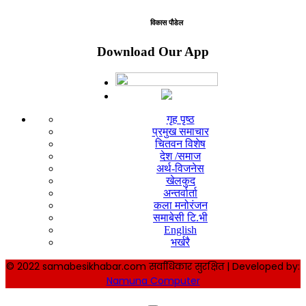
विकास पौडेल
Download Our App
गृह पृष्ठ
प्रमुख समाचार
चितवन विशेष
देश /समाज
अर्थ-विजनेस
खेलकुद
अन्तर्वार्ता
कला मनोरंजन
समाबेसी टि.भी
English
भर्खरै
© 2022 samabesikhabar.com सर्वाधिकार सुरक्षित | Developed by:
Namuna Computer