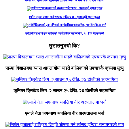
निर्मला पन्त प्रकरणमा गृहमन्त्री गुरुङले भने– ‘म यसको उत्तर दिन चाहन्नँ’
शान्ति सुरक्षा कायम गर्न सरकार सक्रिय छ : गृहमन्त्री सुधन गुरुङ
प्रतिनिधिसभाको एक महिनाको कार्यतालिका सार्वजनिक, १० दिन बैठक बस्ने
छुटाउनुभयो कि?
पाल्पा विद्यालयमा ग्यास आगलागीमा घाइते बालिकाको उपचारकै क्रममा मृत्यु
जुनियर क्रिकेट लिग–२ साउन २५ देखि, २४ टोलीको सहभागिता
एमाले नेता जगन्नाथ थपलिया वीर अस्पतालमा भर्ना