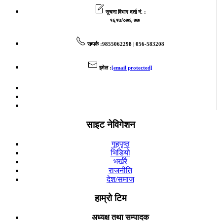
सूचना विभाग दर्ता नं. :
१६१७/०७६-७७
सम्पर्क
:9855062298 | 056-583208
इमेल
:
[email protected]
साइट नेविगेशन
गृहपृष्ठ
भिडियो
भर्खरै
राजनीति
देश/समाज
हाम्रो टिम
अध्यक्ष तथा सम्पादक