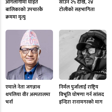
आगलागीमा घाइते
साउन २५ देखि, २४
बालिकाको उपचारकै
टोलीको सहभागिता
क्रममा मृत्यु
एमाले नेता जगन्नाथ
निर्मल पुर्जालाई राष्ट्रिय
थपलिया वीर अस्पतालमा
विभूति घोषणा गर्न सांसद
भर्ना
इन्दिरा रानामगरको माग