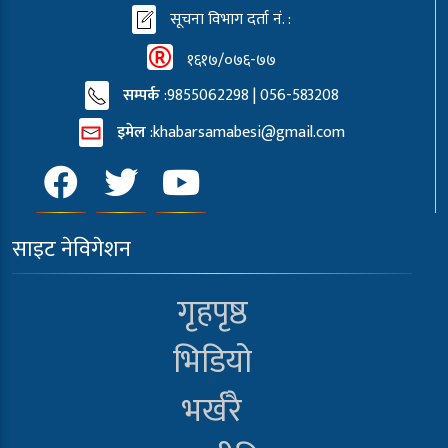
सूचना विभाग दर्ता नं. :
१६१७/०७६-७७
सम्पर्क
:9855062298 | 056-583208
इमेल
:
khabarsamabesi@gmail.com
साइट नेविगेशन
गृहपृष्ठ
भिडियो
भर्खरै