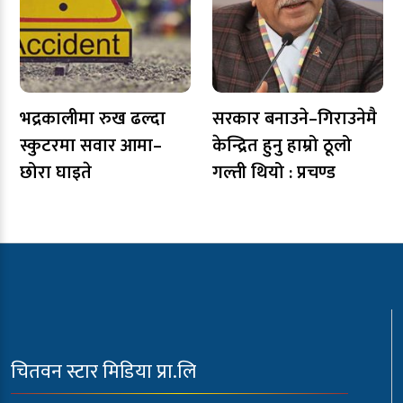
भद्रकालीमा रुख ढल्दा
सरकार बनाउने–गिराउनेमै
स्कुटरमा सवार आमा–
केन्द्रित हुनु हाम्रो ठूलो
छोरा घाइते
गल्ती थियो : प्रचण्ड
चितवन स्टार मिडिया प्रा.लि