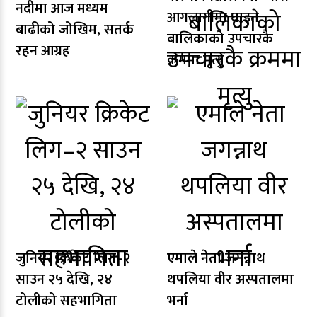
नदीमा आज मध्यम
आगलागीमा घाइते
बाढीको जोखिम, सतर्क
बालिकाको उपचारकै
रहन आग्रह
क्रममा मृत्यु
जुनियर क्रिकेट लिग–२
एमाले नेता जगन्नाथ
साउन २५ देखि, २४
थपलिया वीर अस्पतालमा
टोलीको सहभागिता
भर्ना