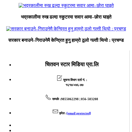
भद्रकालीमा रुख ढल्दा स्कुटरमा सवार आमा–छोरा घाइते
सरकार बनाउने–गिराउनेमै केन्द्रित हुनु हाम्रो ठूलो गल्ती थियो : प्रचण्ड
चितवन स्टार मिडिया प्रा.लि
सूचना विभाग दर्ता नं. :
१६१७/०७६-७७
सम्पर्क
:9855062298 | 056-583208
इमेल
:
[email protected]