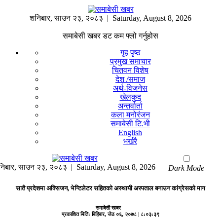
शनिबार
,
साउन
२३
,
२०८३
| Saturday, August 8, 2026
समाबेसी खबर डट कम फ्लो गर्नुहोस
गृह पृष्ठ
प्रमुख समाचार
चितवन विशेष
देश /समाज
अर्थ-विजनेस
खेलकुद
अन्तर्वार्ता
कला मनोरंजन
समाबेसी टि.भी
English
भर्खरै
निबार
,
साउन
२३
,
२०८३
| Saturday, August 8, 2026
Dark Mode
सातै प्रदेशमा अक्सिजन, भेन्टिलेटर सहितको अस्थायी अस्पताल बनाउन कांग्रेसको माग
समाबेसी खबर
प्रकाशित मिति:
बिहिबार, जेठ ०६, २०७८
| ८:०३:३९