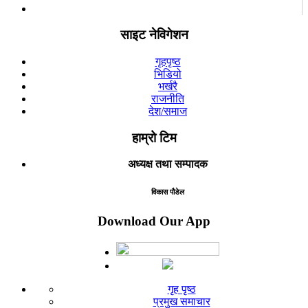
साइट नेविगेशन
गृहपृष्ठ
भिडियो
भर्खरै
राजनीति
देश/समाज
हाम्रो टिम
अध्यक्ष तथा सम्पादक
विकास पौडेल
Download Our App
गृह पृष्ठ
प्रमुख समाचार