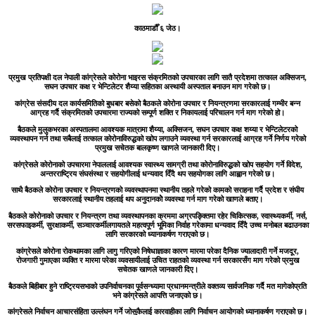
काठमाडौँ ६ जेठ।
प्रमुख प्रतिपक्षी दल नेपाली कांग्रेसले कोरोना भाइरस संक्रमितको उपचारका लागि सातै प्रदेशमा तत्काल अक्सिजन,
सघन उपचार कक्ष र भेन्टिलेटर शैय्या सहितका अस्थायी अस्पताल बनाउन माग गरेको छ।
कांग्रेस संसदीय दल कार्यसमितिको बुधबार बसेको बैठकले कोरोना उपचार र नियन्त्रणमा सरकारलाई गम्भीर बन्न
आग्रह गर्दै संक्रमितको उपचारमा राज्यको सम्पूर्ण शक्ति र निकायलाई परिचालन गर्न माग गरेको हो।
बैठकले मुलुकभरका अस्पतालमा आवश्यक मात्रामा शैय्या, अक्सिजन, सघन उपचार कक्ष शय्या र भेन्टिलेटरको
व्यवस्थापन गर्न तथा सबैलाई तत्काल कोरोनाविरुद्धको खोप लगाउने व्यवस्था गर्न सरकारलाई आग्रह गर्ने निर्णय गरेको
प्रमुख सचेतक बालकृष्ण खाणले जानकारी दिए।
कांग्रेसले कोरोनाको उपचारमा नेपाललाई आवश्यक स्वास्थ्य सामग्री तथा कोरोनाविरुद्धको खोप सहयोग गर्ने विदेश,
अन्तरराष्ट्रिय संघसंस्था र सहयोगीलाई धन्यवाद दिँदै थप सहयोगका लागि आह्वान गरेको छ।
साथै बैठकले कोरोना उपचार र नियन्त्रणको व्यवस्थापनमा स्थानीय तहले गरेको कामको सराहना गर्दै प्रदेश र संघीय
सरकारलाई स्थानीय तहलाई थप अनुदानकोे व्यवस्था गर्न माग गरेको खाणले बताए।
बैठकले कोरोनाको उपचार र नियन्त्रण तथा व्यवस्थापनका क्रममा अग्रपङ्क्तिमा रहेर चिकित्सक, स्वास्थ्यकर्मी, नर्स,
सरसफाइकर्मी, सुरक्षाकर्मी, सञ्चारकर्मीलगायतले महत्वपूर्ण भूमिका निर्वाह गरेकामा धन्यवाद दिँदै उच्च मनोबल बढाउनका
लागि सरकारको ध्यानाकर्षण गराएको छ।
कांग्रेसले कोरोना रोकथामका लागि लागु गरिएको निषेधाज्ञाका कारण मारमा परेका दैनिक ज्यालादारी गर्ने मजदूर,
रोजगारी गुमाएका व्यक्ति र मारमा परेका व्यवसायीलाई उचित राहतको व्यवस्था गर्न सरकारसँग माग गरेको प्रमुख
सचेतक खाणले जानकारी दिए।
बैठकले बिहीबार हुने राष्ट्रियसभाको उपनिर्वाचनका पूर्वसन्ध्यामा प्रधानमन्त्रीले वक्तव्य सार्वजनिक गर्दै मत मागेकोप्रति
भने कांग्रेसले आपत्ति जनाएको छ।
कांग्रेसले निर्वाचन आचारसंहिता उल्लंघन गर्ने जोसुकैलाई कारवाहीका लागि निर्वाचन आयोगको ध्यानाकर्षण गराएको छ।