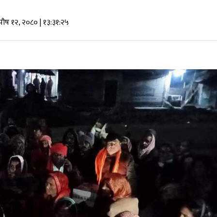
 पौष १२, २०८०
| १३:३१:२५