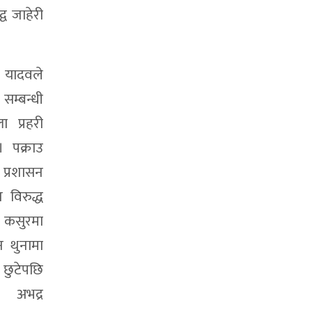
व जाहेरी
ी यादवले
म्बन्धी
ा प्रहरी
। पक्राउ
 प्रशासन
 विरुद्ध
ै कसुरमा
 थुनामा
ुटेपछि
 अभद्र