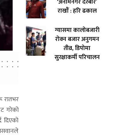
‘अनामनगर दरबार’
राखाैं : हरि ढकाल
ग्यासमा कालोबजारी
रोक्न बजार अनुगमन
तीव्र, डिपोमा
सुरक्षाकर्मी परिचालन
रू रातभर
िट गरेको
दै दिएको
पासवानले