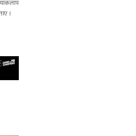
ियाकलाप
ताए ।