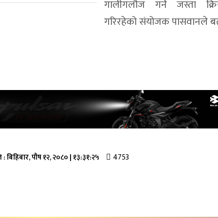
गालीगलौज गर्ने जस्ता क्र
गरिरहेको संयोजक पासवानले ब
4753
ि :
बिहिबार, पौष १२, २०८०
|
१३:३१:२५