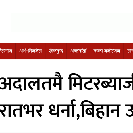
 /समाज
अर्थ-विजनेस
खेलकुद
अन्तर्वार्ता
कला मनोरंजन
सम
 अदालतमै मिटरब्या
रातभर धर्ना,बिहान उज