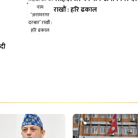
राखाैं : हरि ढकाल
्दी