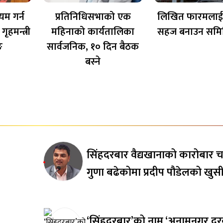
यम गर्न
प्रतिनिधिसभाको एक
लिखित फारमलाई
ृहमन्त्री
महिनाको कार्यतालिका
सहज बनाउन समि
ङ
सार्वजनिक, १० दिन बैठक
बस्ने
सिंहदरबार वैद्यखानाको कारोबार च
गुणा बढेकोमा प्रदीप पौडेलको खुस
‘सिंहदरबार’को नाम ‘अनामनगर दर