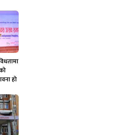
विविधतामा
को
ावना हो