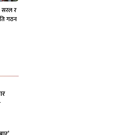
 सरल र
ति गठन
ार
ी
बार’