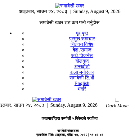
आइतबार
,
साउन
२४
,
२०८३
| Sunday, August 9, 2026
समाबेसी खबर डट कम फ्लो गर्नुहोस
गृह पृष्ठ
प्रमुख समाचार
चितवन विशेष
देश /समाज
अर्थ-विजनेस
खेलकुद
अन्तर्वार्ता
कला मनोरंजन
समाबेसी टि.भी
English
भर्खरै
इतबार
,
साउन
२४
,
२०८३
| Sunday, August 9, 2026
Dark Mode
काठमाडौंद्वारा कर्णाली ५ विकेटले पराजित
समाबेसी संवाददाता
प्रकाशित मिति:
आइतबार, मंसिर १४, २०८२
| १९:४८:४९