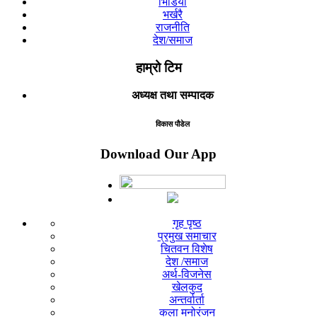
भिडियो
भर्खरै
राजनीति
देश/समाज
हाम्रो टिम
अध्यक्ष तथा सम्पादक
विकास पौडेल
Download Our App
गृह पृष्ठ
प्रमुख समाचार
चितवन विशेष
देश /समाज
अर्थ-विजनेस
खेलकुद
अन्तर्वार्ता
कला मनोरंजन