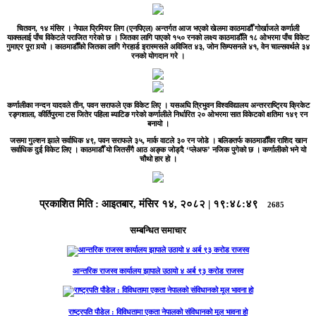
चितवन, १४ मंसिर ।
नेपाल प्रिमियर लिग (एनपिएल) अन्तर्गत आज भएको खेलमा काठमाडौँ गोर्खाजले कर्णाली
याक्सलाई पाँच विकेटले पराजित गरेको छ । जितका लागि पाएको १५० रनको लक्ष्य काठमाडौँले १८ ओभरमा पाँच विकेट
गुमाएर पूरा गर्‍यो । काठमाडौँको जितका लागि गेरहार्ड इरास्मसले अविजित ४३, जोन सिम्पसनले ४१, वेन चाल्सवर्थले ३४
रनको योगदान गरे ।
कर्णालीका नन्दन यादवले तीन, पवन सराफले एक विकेट लिए । यसअघि त्रिभुवन विश्वविद्यालय अन्तरराष्ट्रिय क्रिकेट
रङ्गशाला, कीर्तिपुरमा टस जितेर पहिला ब्याटिङ गरेको कर्णालीले निर्धारित २० ओभरमा सात विकेटको क्षतिमा १४९ रन
बनायो ।
जसमा गुल्शन झाले सर्वाधिक ४९, पवन सराफले ३५, मार्क वाटले ३० रन जोडे । बलिङतर्फ काठमाडौँका राशिद खान
सर्वाधिक दुई विकेट लिए । काठमाडौँ यो जितसँगै आठ अङ्क जोड्दै ‘प्लेअफ’ नजिक पुगेको छ । कर्णालीको भने यो
चौथो हार हो ।
प्रकाशित मिति :
आइतबार, मंसिर १४, २०८२
|
१९:४८:४९
2685
सम्बन्धित समाचार
आन्तरिक राजस्व कार्यालय झापाले उठायो ४ अर्ब ९३ करोड राजस्व
राष्ट्रपति पौडेल : विविधतामा एकता नेपालको संविधानको मूल भावना हो