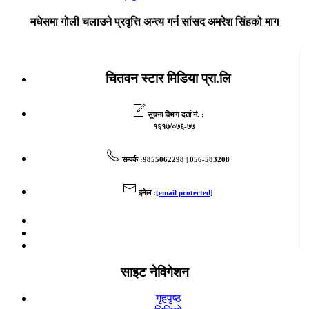
मधेसमा गोली चलाउने प्रवृत्ति अन्त्य गर्न सांसद अमरेश सिंहको माग
चितवन स्टार मिडिया प्रा.लि
सूचना विभाग दर्ता नं. :
१६१७/०७६-७७
सम्पर्क
:9855062298 | 056-583208
इमेल
:
[email protected]
साइट नेविगेशन
गृहपृष्ठ