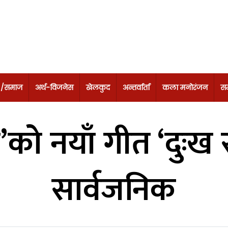
 /समाज
अर्थ-विजनेस
खेलकुद
अन्तर्वार्ता
कला मनोरंजन
सम
ो नयाँ गीत ‘दुःख 
सार्वजनिक