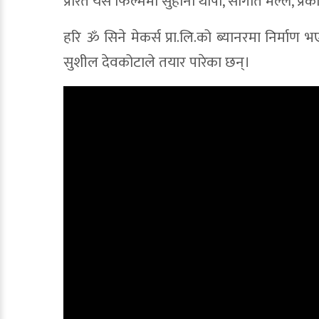
प्रेरित यस फिल्ममा सुहाना थापा, सौगात मल्ल,
हरि ॐ सिने मेकर्स प्रा.लि.को ब्यानरमा निर्मा
सुशील देवकोटाले तयार पारेका छन्।