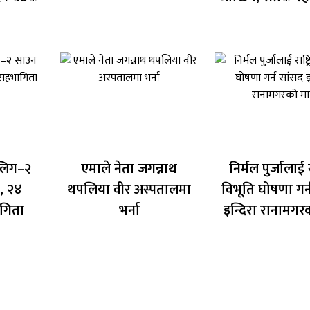
 लिग–२
एमाले नेता जगन्नाथ
निर्मल पुर्जालाई रा
, २४
थपलिया वीर अस्पतालमा
विभूति घोषणा गर्
गिता
भर्ना
इन्दिरा रानामगर