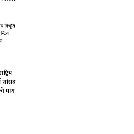
ष्ट्रिय
न सांसद
को माग