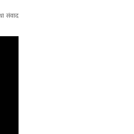
था संवाद