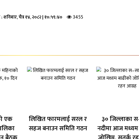
3455
 :
शनिबार, चैत्र १४, २०८२
|
१०:५९:४०
को एक
लिखित फारमलाई सरल र
३० जिल्लाका स
तालिका
सहज बनाउन समिति गठन
नदीमा आज मध्यम
िन बैठक
जोखिम, सतर्क रह