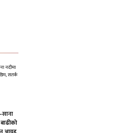
–साना
 बाढीको
न आग्रह