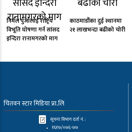
निर्मल पुर्जालाई राष्ट्रिय
काठमाडौंका दुई स्थानमा
विभूति घोषणा गर्न सांसद
२१ लाखभन्दा बढीको चोरी
इन्दिरा रानामगरको माग
चितवन स्टार मिडिया प्रा.लि
सूचना विभाग दर्ता नं. :
१६१७/०७६-७७