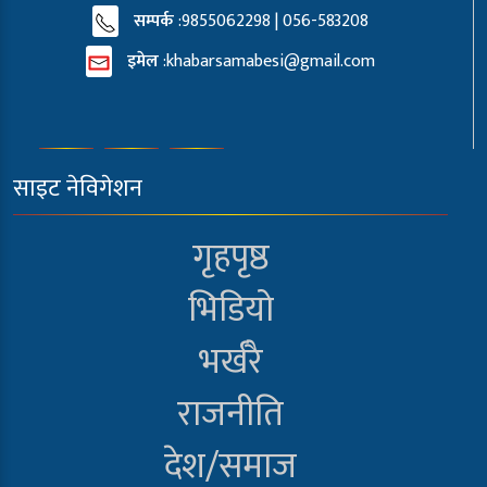
सम्पर्क
:9855062298 | 056-583208
इमेल
:
khabarsamabesi@gmail.com
साइट नेविगेशन
गृहपृष्ठ
भिडियो
भर्खरै
राजनीति
देश/समाज