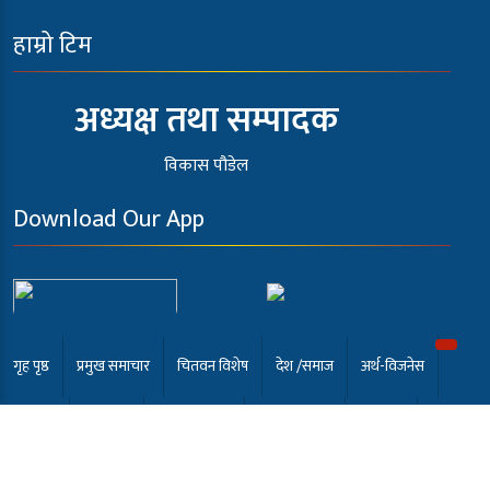
हाम्रो टिम
अध्यक्ष तथा सम्पादक
विकास पौडेल
Download Our App
गृह पृष्ठ
प्रमुख समाचार
चितवन विशेष
देश /समाज
अर्थ-विजनेस
खेलकुद
अन्तर्वार्ता
कला मनोरंजन
समाबेसी टि.भी
English
भर्खरै