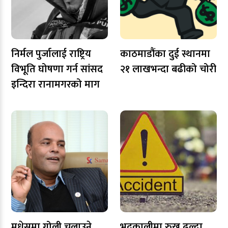
निर्मल पुर्जालाई राष्ट्रिय
काठमाडौंका दुई स्थानमा
विभूति घोषणा गर्न सांसद
२१ लाखभन्दा बढीको चोरी
इन्दिरा रानामगरको माग
मधेसमा गोली चलाउने
भद्रकालीमा रुख ढल्दा