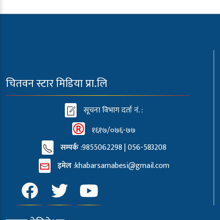
चितवन स्टार मिडिया प्रा.लि
सूचना विभाग दर्ता नं. :
१६१७/०७६-७७
सम्पर्क
:9855062298 | 056-583208
इमेल
:
khabarsamabesi@gmail.com