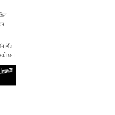
 खेल
वकप
निर्णित
िएको छ ।