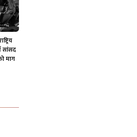
ष्ट्रिय
न सांसद
को माग