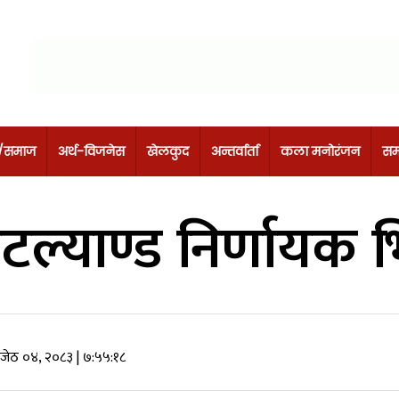
 /समाज
अर्थ-विजनेस
खेलकुद
अन्तर्वार्ता
कला मनोरंजन
सम
टल्याण्ड निर्णायक
 जेठ ०४, २०८३
| ७:५५:१८