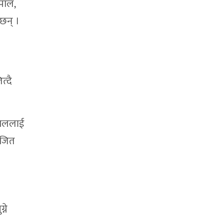
पाल,
छन् ।
त्दै
पाललाई
 जित
ने