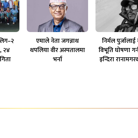
 लिग–२
एमाले नेता जगन्नाथ
निर्मल पुर्जालाई रा
, २४
थपलिया वीर अस्पतालमा
विभूति घोषणा गर्
गिता
भर्ना
इन्दिरा रानामगर