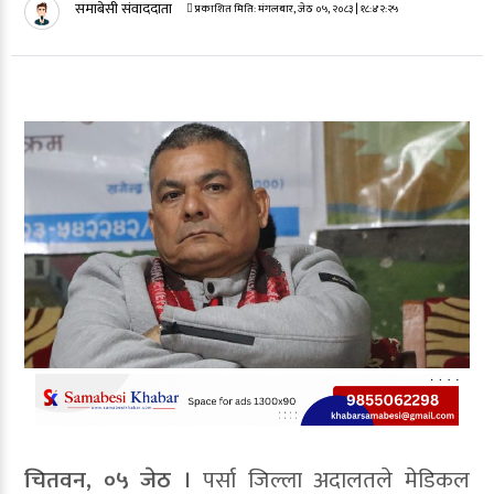
समाबेसी संवाददाता
प्रकाशित मिति:
मंगलबार, जेठ ०५, २०८३
| १८:४२:२५
चितवन, ०५ जेठ ।
पर्सा जिल्ला अदालतले मेडिकल