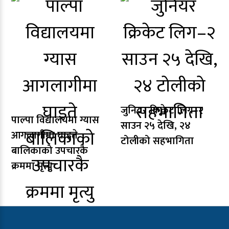
जुनियर क्रिकेट लिग–२
पाल्पा विद्यालयमा ग्यास
साउन २५ देखि, २४
आगलागीमा घाइते
टोलीको सहभागिता
बालिकाको उपचारकै
क्रममा मृत्यु