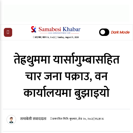
Dark Mode
आइतबार
,
साउन
२४
,
२०८३
| Sunday, August 9, 2026
तेह्रथुममा यार्सागुम्बासहित
चार जना पक्राउ, वन
कार्यालयमा बुझाइयो
समाबेसी संवाददाता
प्रकाशित मिति:
बुधबार, जेठ २०, २०८३
| १६:३१:२८