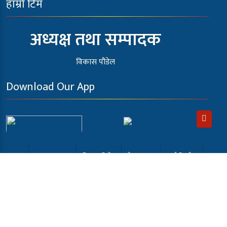
हाम्रो टिम
अध्यक्ष तथा सम्पादक
विकास पौडेल
Download Our App
गृह पृष्ठ
प्रमुख समाचार
चितवन विशेष
देश /समाज
अर्थ-विजनेस
खेलकुद
अन्तर्वार्ता
कला मनोरंजन
समाबेसी टि.भी
English
भर्खरै