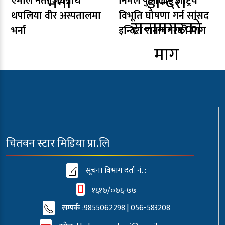
एमाले नेता जगन्नाथ
निर्मल पुर्जालाई राष्ट्रिय
थपलिया वीर अस्पतालमा
विभूति घोषणा गर्न सांसद
भर्ना
इन्दिरा रानामगरको माग
चितवन स्टार मिडिया प्रा.लि
सूचना विभाग दर्ता नं. :
१६१७/०७६-७७
सम्पर्क
:9855062298 | 056-583208