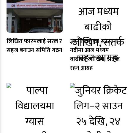
लिखित फारमलाई सरल र
३० जिल्लाका स–साना
सहज बनाउन समिति गठन
नदीमा आज मध्यम
बाढीको जोखिम, सतर्क
रहन आग्रह