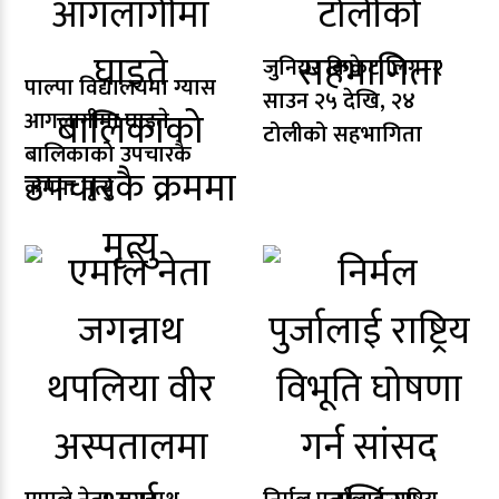
जुनियर क्रिकेट लिग–२
पाल्पा विद्यालयमा ग्यास
साउन २५ देखि, २४
आगलागीमा घाइते
टोलीको सहभागिता
बालिकाको उपचारकै
क्रममा मृत्यु