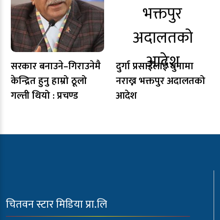
सरकार बनाउने–गिराउनेमै
दुर्गा प्रसाईंलाई थुनामा
केन्द्रित हुनु हाम्रो ठूलो
नराख्न भक्तपुर अदालतको
गल्ती थियो : प्रचण्ड
आदेश
चितवन स्टार मिडिया प्रा.लि