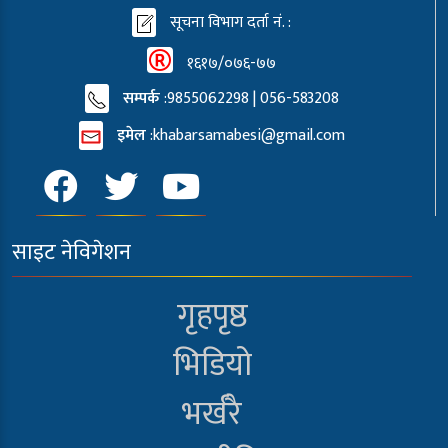
सूचना विभाग दर्ता नं. :
१६१७/०७६-७७
सम्पर्क
:9855062298 | 056-583208
इमेल
:
khabarsamabesi@gmail.com
साइट नेविगेशन
गृहपृष्ठ
भिडियो
भर्खरै