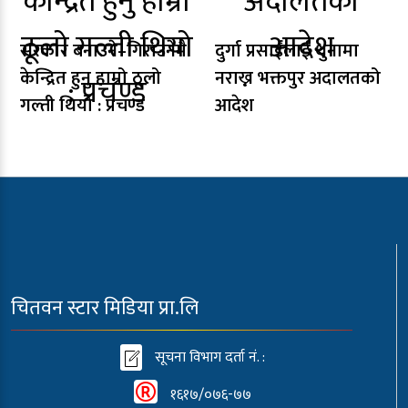
सरकार बनाउने–गिराउनेमै
दुर्गा प्रसाईंलाई थुनामा
केन्द्रित हुनु हाम्रो ठूलो
नराख्न भक्तपुर अदालतको
गल्ती थियो : प्रचण्ड
आदेश
चितवन स्टार मिडिया प्रा.लि
सूचना विभाग दर्ता नं. :
१६१७/०७६-७७