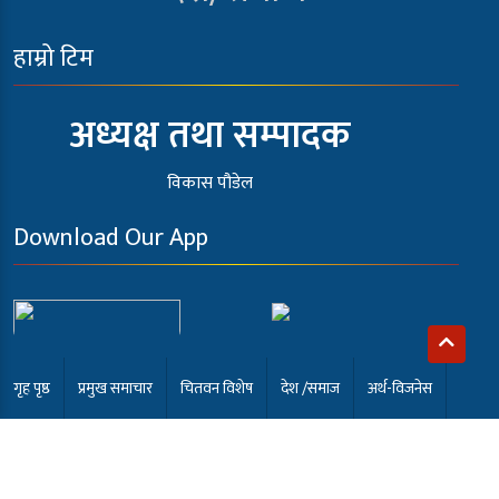
हाम्रो टिम
अध्यक्ष तथा सम्पादक
विकास पौडेल
Download Our App
गृह पृष्ठ
प्रमुख समाचार
चितवन विशेष
देश /समाज
अर्थ-विजनेस
खेलकुद
अन्तर्वार्ता
कला मनोरंजन
समाबेसी टि.भी
English