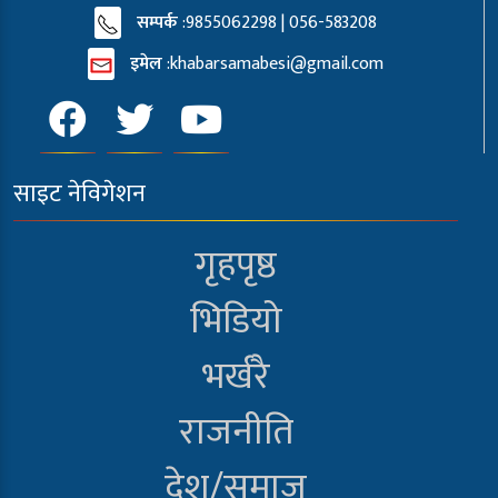
सम्पर्क
:9855062298 | 056-583208
इमेल
:
khabarsamabesi@gmail.com
साइट नेविगेशन
गृहपृष्ठ
भिडियो
भर्खरै
राजनीति
देश/समाज