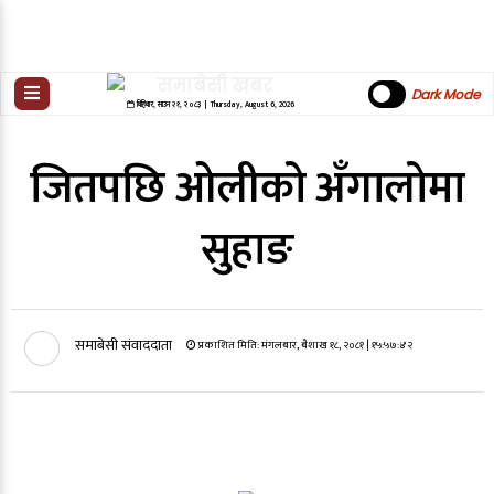
Dark Mode
बिहिबार
,
साउन
२१
,
२०८३
| Thursday, August 6, 2026
जितपछि ओलीको अँगालोमा
सुहाङ
समाबेसी संवाददाता
प्रकाशित मिति:
मंगलबार, बैशाख १८, २०८१
| १५:५७:४२