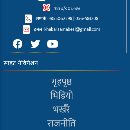
१६१७/०७६-७७
सम्पर्क
:9855062298 | 056-583208
इमेल
:
khabarsamabesi@gmail.com
साइट नेविगेशन
गृहपृष्ठ
भिडियो
भर्खरै
राजनीति