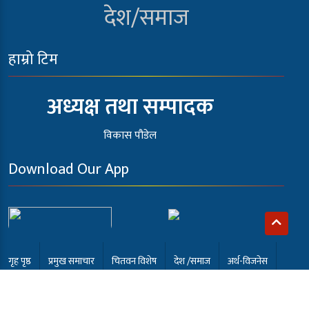
देश/समाज
हाम्रो टिम
अध्यक्ष तथा सम्पादक
विकास पौडेल
Download Our App
गृह पृष्ठ
प्रमुख समाचार
चितवन विशेष
देश /समाज
अर्थ-विजनेस
खेलकुद
अन्तर्वार्ता
कला मनोरंजन
समाबेसी टि.भी
English