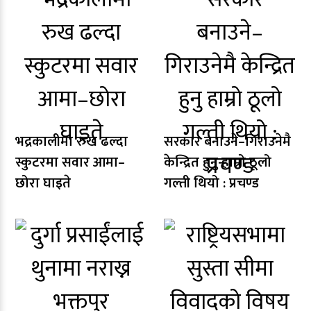
भद्रकालीमा रुख ढल्दा
सरकार बनाउने–गिराउनेमै
स्कुटरमा सवार आमा–
केन्द्रित हुनु हाम्रो ठूलो
छोरा घाइते
गल्ती थियो : प्रचण्ड