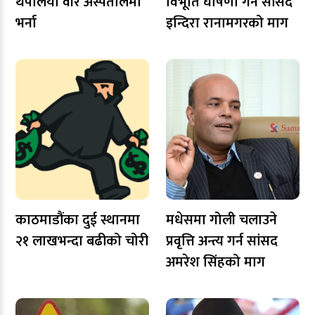
थपलिया वीर अस्पतालमा
विभूति घोषणा गर्न सांसद
भर्ना
इन्दिरा रानामगरको माग
काठमाडौंका दुई स्थानमा
मधेसमा गोली चलाउने
२१ लाखभन्दा बढीको चोरी
प्रवृत्ति अन्त्य गर्न सांसद
अमरेश सिंहको माग