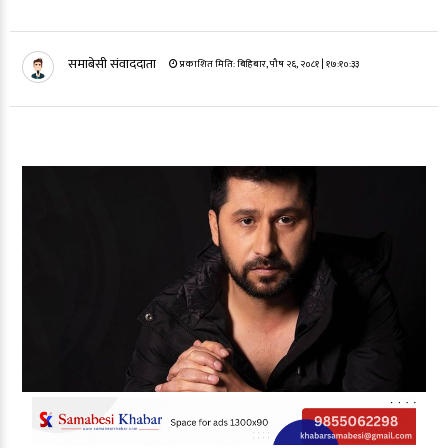
समाबेसी संवाददाता
प्रकाशित मिति:
बिहिबार, पौष २६, २०८१
| १७:१०:३३