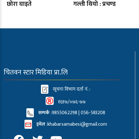
छोरा घाइते
गल्ती थियो : प्रचण्ड
चितवन स्टार मिडिया प्रा.लि
सूचना विभाग दर्ता नं. :
१६१७/०७६-७७
सम्पर्क
:9855062298 | 056-583208
इमेल
:
khabarsamabesi@gmail.com