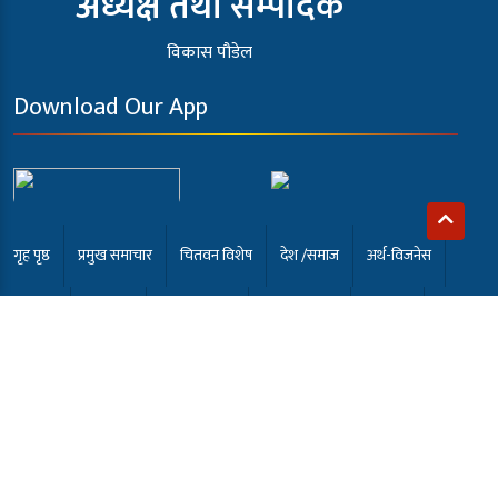
अध्यक्ष तथा सम्पादक
विकास पौडेल
Download Our App
गृह पृष्ठ
प्रमुख समाचार
चितवन विशेष
देश /समाज
अर्थ-विजनेस
खेलकुद
अन्तर्वार्ता
कला मनोरंजन
समाबेसी टि.भी
English
भर्खरै