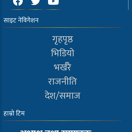
साइट नेविगेशन
गृहपृष्ठ
भिडियो
भर्खरै
राजनीति
देश/समाज
हाम्रो टिम