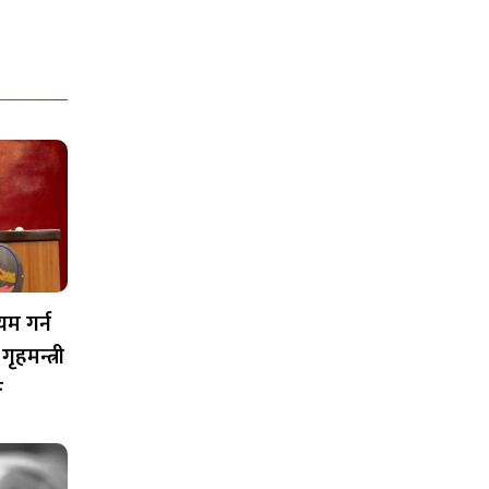
यम गर्न
ृहमन्त्री
ङ