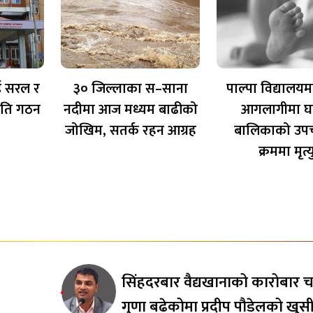
 सरल र
३० जिल्लाका स–साना
पाल्पा विद्यालयम
ति गठन
नदीमा आज मध्यम बाढीको
आगलागीमा घा
जोखिम, सतर्क रहन आग्रह
बालिकाको उपच
क्रममा मृत्य
सिंहदरबार वैद्यखानाको कारोबार च
गुणा बढेकोमा प्रदीप पौडेलको खुस