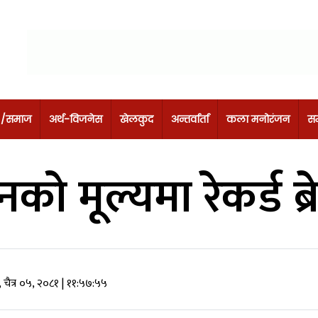
 /समाज
अर्थ-विजनेस
खेलकुद
अन्तर्वार्ता
कला मनोरंजन
सम
नको मूल्यमा रेकर्ड ब्
 चैत्र ०५, २०८१
| ११:५७:५५