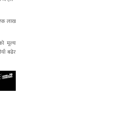
ा एक लाख
ो मूल्य
याँ बढेर