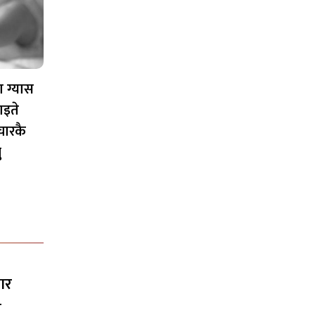
ा ग्यास
इते
ारकै
ु
ार
ी