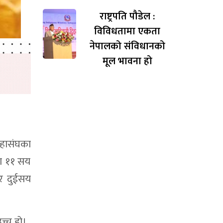
राष्ट्रपति पौडेल :
विविधतामा एकता
नेपालको संविधानको
मूल भावना हो
हासंघका
ा ११ सय
र दुईसय
उच्च हो।