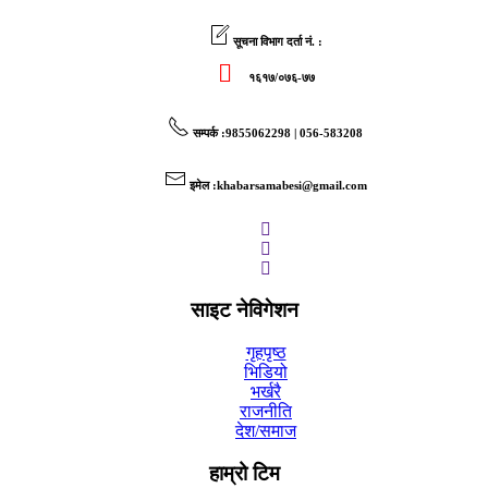
सूचना विभाग दर्ता नं. :
१६१७/०७६-७७
सम्पर्क
:9855062298 | 056-583208
इमेल
:
khabarsamabesi@gmail.com
साइट नेविगेशन
गृहपृष्ठ
भिडियो
भर्खरै
राजनीति
देश/समाज
हाम्रो टिम