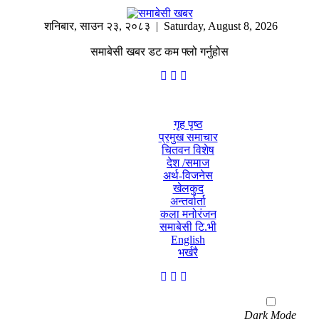
शनिबार
,
साउन
२३
,
२०८३
| Saturday, August 8, 2026
समाबेसी खबर डट कम फ्लो गर्नुहोस
गृह पृष्ठ
प्रमुख समाचार
चितवन विशेष
देश /समाज
अर्थ-विजनेस
खेलकुद
अन्तर्वार्ता
कला मनोरंजन
समाबेसी टि.भी
English
भर्खरै
Dark Mode