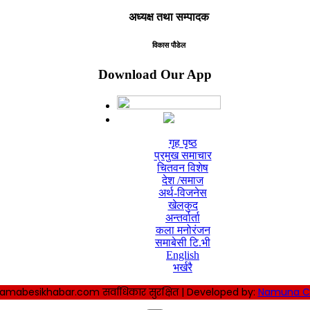
अध्यक्ष तथा सम्पादक
विकास पौडेल
Download Our App
गृह पृष्ठ
प्रमुख समाचार
चितवन विशेष
देश /समाज
अर्थ-विजनेस
खेलकुद
अन्तर्वार्ता
कला मनोरंजन
समाबेसी टि.भी
English
भर्खरै
amabesikhabar.com सर्वाधिकार सुरक्षित | Developed by:
Namuna C