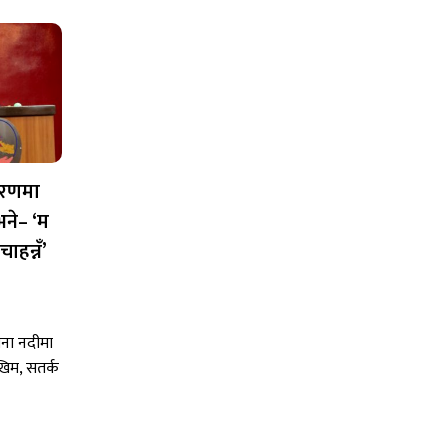
रकरणमा
 भने– ‘म
ाहन्नँ’