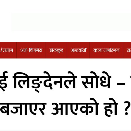
 /समाज
अर्थ-विजनेस
खेलकुद
अन्तर्वार्ता
कला मनोरंजन
सम
ई लिङ्देनले साेधे 
बजाएर आएको हो 