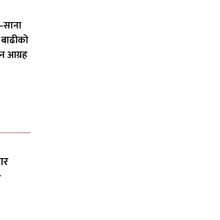
–साना
 बाढीको
न आग्रह
ार
ी