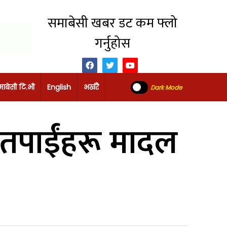
समाबेसी खबर डट कम फ्लो
गर्नुहोस
ाबेसी टि.भी
English
भर्खरै
Dark Mode
– तपाईंहरू मादल
?