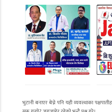
भुटानी बनाएर बेच्ने पनि यही व्यवस्थाका पक्षप
सुरू गर्‍यो? जगजाहेर रहेको भन्दै प्रश्न गरे।