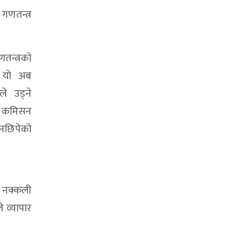
णतन्त्र
तन्त्रको
ै यो अब
ले उड्ने
्म कमिसन
 नछिपेको
 नक्कली
 व्यापार