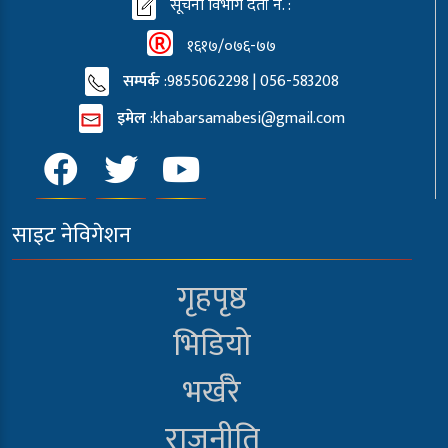
सूचना विभाग दर्ता नं. :
१६१७/०७६-७७
सम्पर्क
:9855062298 | 056-583208
इमेल
:
khabarsamabesi@gmail.com
साइट नेविगेशन
गृहपृष्ठ
भिडियो
भर्खरै
राजनीति