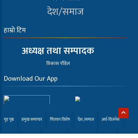
देश/समाज
हाम्रो टिम
अध्यक्ष तथा सम्पादक
विकास पौडेल
Download Our App
गृह पृष्ठ
प्रमुख समाचार
चितवन विशेष
देश /समाज
अर्थ-विजनेस
खेलकुद
अन्तर्वार्ता
कला मनोरंजन
समाबेसी टि.भी
English