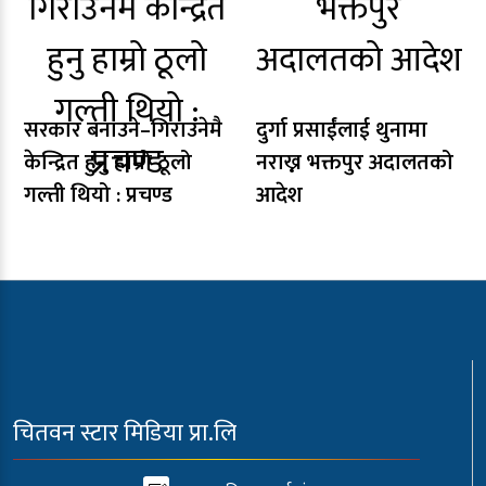
सरकार बनाउने–गिराउनेमै
दुर्गा प्रसाईंलाई थुनामा
केन्द्रित हुनु हाम्रो ठूलो
नराख्न भक्तपुर अदालतको
गल्ती थियो : प्रचण्ड
आदेश
चितवन स्टार मिडिया प्रा.लि