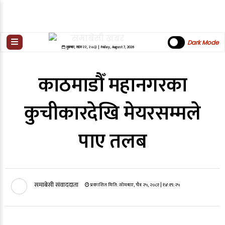
Dark Mode
शुक्रबार
,
साउन
२२
,
२०८३
| Friday, August 7, 2026
काठमाडौँ महानगरका
कुचीकारदेखि मेयरसम्मले
पाए तलब
समाबेसी संवाददाता
प्रकाशित मिति:
सोमबार, चैत्र २५, २०८१
| १४:१९:२५