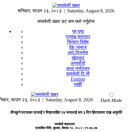
शनिबार
,
साउन
२३
,
२०८३
| Saturday, August 8, 2026
समाबेसी खबर डट कम फ्लो गर्नुहोस
गृह पृष्ठ
प्रमुख समाचार
चितवन विशेष
देश /समाज
अर्थ-विजनेस
खेलकुद
अन्तर्वार्ता
कला मनोरंजन
समाबेसी टि.भी
English
भर्खरै
निबार
,
साउन
२३
,
२०८३
| Saturday, August 8, 2026
Dark Mode
तीनकुने घटनाका प्रसाईं र मिश्रसहित २४ जनालाई थप ३ दिन हिरासतमा राख्न अनुमति
समाबेसी संवाददाता
प्रकाशित मिति:
बुधबार, बैशाख १०, २०८२
| २१:४६:३७