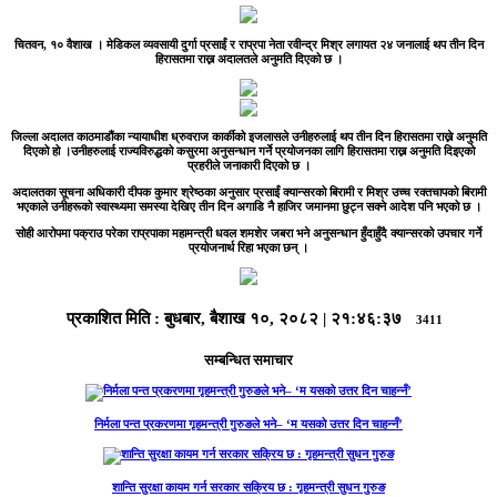
चितवन, १० वैशाख ।
मेडिकल व्यवसायी दुर्गा प्रसाईं र राप्रपा नेता रवीन्द्र मिश्र लगायत २४ जनालाई थप तीन दिन
हिरासतमा राख्न अदालतले अनुमति दिएको छ ।
जिल्ला अदालत काठमाडौंका न्यायाधीश ध्रुवराज कार्कीको इजलासले उनीहरुलाई थप तीन दिन हिरासतमा राख्ने अनुमति
दिएको हो ।उनीहरुलाई राज्यविरुद्धको कसुरमा अनुसन्धान गर्ने प्रयोजनका लागि हिरासतमा राख्न अनुमति दिइएको
प्रहरीले जनाकारी दिएको छ ।
अदालतका सूचना अधिकारी दीपक कुमार श्रेष्ठका अनुसार प्रसाईं क्यान्सरको बिरामी र मिश्र उच्च रक्तचापको बिरामी
भएकाले उनीहरूको स्वास्थ्यमा समस्या देखिए तीन दिन अगाडि नै हाजिर जमानमा छुट्न सक्ने आदेश पनि भएको छ ।
सोही आरोपमा पक्राउ परेका राप्रपाका महामन्त्री धवल शमशेर जबरा भने अनुसन्धान हुँदाहुँदै क्यान्सरको उपचार गर्ने
प्रयोजनार्थ रिहा भएका छन् ।
प्रकाशित मिति :
बुधबार, बैशाख १०, २०८२
|
२१:४६:३७
3411
सम्बन्धित समाचार
निर्मला पन्त प्रकरणमा गृहमन्त्री गुरुङले भने– ‘म यसको उत्तर दिन चाहन्नँ’
शान्ति सुरक्षा कायम गर्न सरकार सक्रिय छ : गृहमन्त्री सुधन गुरुङ