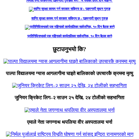
निर्मला पन्त प्रकरणमा गृहमन्त्री गुरुङले भने– ‘म यसको उत्तर दिन चाहन्नँ’
शान्ति सुरक्षा कायम गर्न सरकार सक्रिय छ : गृहमन्त्री सुधन गुरुङ
प्रतिनिधिसभाको एक महिनाको कार्यतालिका सार्वजनिक, १० दिन बैठक बस्ने
छुटाउनुभयो कि?
पाल्पा विद्यालयमा ग्यास आगलागीमा घाइते बालिकाको उपचारकै क्रममा मृत्यु
जुनियर क्रिकेट लिग–२ साउन २५ देखि, २४ टोलीको सहभागिता
एमाले नेता जगन्नाथ थपलिया वीर अस्पतालमा भर्ना