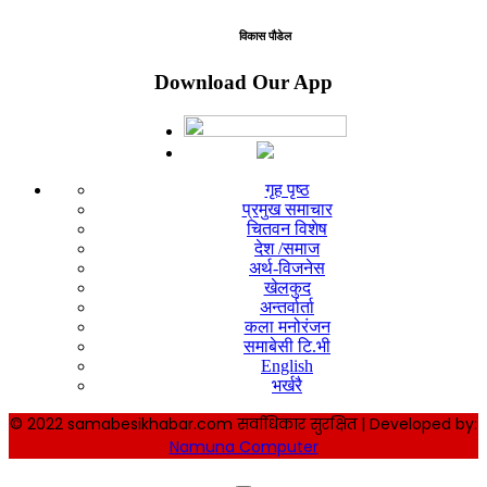
विकास पौडेल
Download Our App
गृह पृष्ठ
प्रमुख समाचार
चितवन विशेष
देश /समाज
अर्थ-विजनेस
खेलकुद
अन्तर्वार्ता
कला मनोरंजन
समाबेसी टि.भी
English
भर्खरै
© 2022 samabesikhabar.com सर्वाधिकार सुरक्षित | Developed by:
Namuna Computer