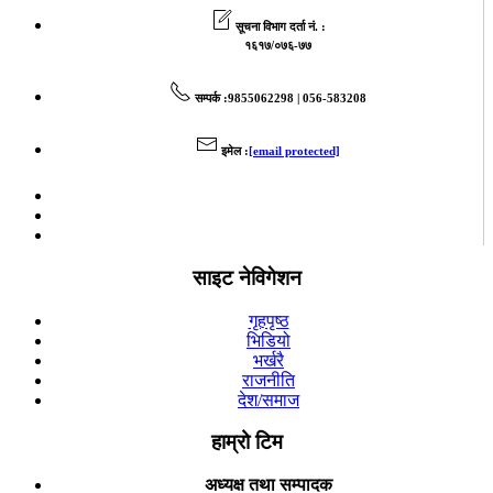
सूचना विभाग दर्ता नं. :
१६१७/०७६-७७
सम्पर्क
:9855062298 | 056-583208
इमेल
:
[email protected]
साइट नेविगेशन
गृहपृष्ठ
भिडियो
भर्खरै
राजनीति
देश/समाज
हाम्रो टिम
अध्यक्ष तथा सम्पादक