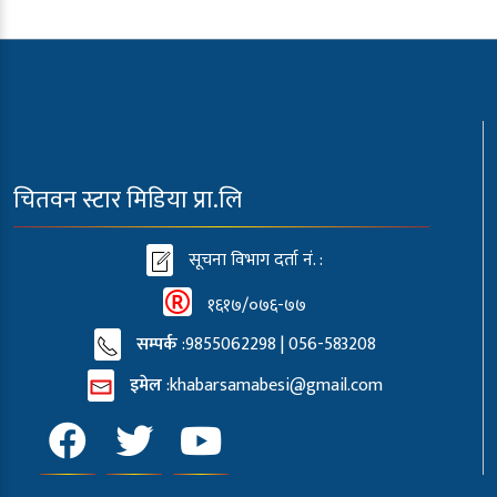
चितवन स्टार मिडिया प्रा.लि
सूचना विभाग दर्ता नं. :
१६१७/०७६-७७
सम्पर्क
:9855062298 | 056-583208
इमेल
:
khabarsamabesi@gmail.com