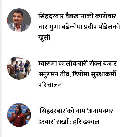
सिंहदरबार वैद्यखानाको कारोबार
चार गुणा बढेकोमा प्रदीप पौडेलको
खुसी
ग्यासमा कालोबजारी रोक्न बजार
अनुगमन तीव्र, डिपोमा सुरक्षाकर्मी
परिचालन
‘सिंहदरबार’को नाम ‘अनामनगर
दरबार’ राखाैं : हरि ढकाल