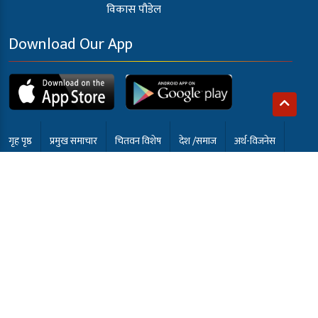
विकास पौडेल
Download Our App
गृह पृष्ठ
प्रमुख समाचार
चितवन विशेष
देश /समाज
अर्थ-विजनेस
खेलकुद
अन्तर्वार्ता
कला मनोरंजन
समाबेसी टि.भी
English
भर्खरै
© 2022 samabesikhabar.com सर्वाधिकार सुरक्षित | Developed
by:
Namuna Computer