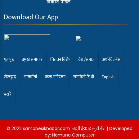
विकास पौडेल
Download Our App
गृह पृष्ठ
प्रमुख समाचार
चितवन विशेष
देश /समाज
अर्थ-विजनेस
खेलकुद
अन्तर्वार्ता
कला मनोरंजन
समाबेसी टि.भी
English
भर्खरै
© 2022 samabesikhabar.com सर्वाधिकार सुरक्षित | Developed
by:
Namuna Computer