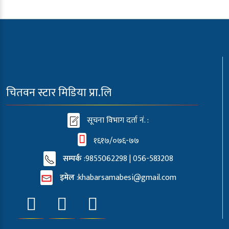
चितवन स्टार मिडिया प्रा.लि
सूचना विभाग दर्ता नं. :
१६१७/०७६-७७
सम्पर्क
:9855062298 | 056-583208
इमेल
:
khabarsamabesi@gmail.com