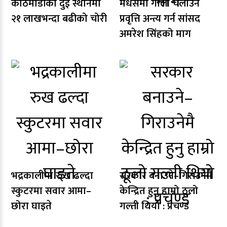
काठमाडौंका दुई स्थानमा
मधेसमा गोली चलाउने
२१ लाखभन्दा बढीको चोरी
प्रवृत्ति अन्त्य गर्न सांसद
अमरेश सिंहको माग
भद्रकालीमा रुख ढल्दा
सरकार बनाउने–गिराउनेमै
स्कुटरमा सवार आमा–
केन्द्रित हुनु हाम्रो ठूलो
छोरा घाइते
गल्ती थियो : प्रचण्ड