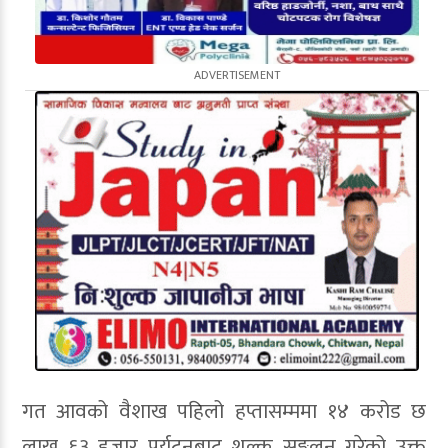
गत आवको वैशाख पहिलो हप्तासम्ममा १४ करोड छ
लाख ६३ हजार पर्यटनबाट शुल्क सङ्कलन गरेको उक्त