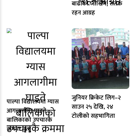
बाढीको जोखिम, सतर्क
रहन आग्रह
जुनियर क्रिकेट लिग–२
पाल्पा विद्यालयमा ग्यास
साउन २५ देखि, २४
आगलागीमा घाइते
टोलीको सहभागिता
बालिकाको उपचारकै
क्रममा मृत्यु