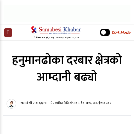
Dark Mode
सोमबार
,
साउन
२५
,
२०८३
| Monday, August 10, 2026
हनुमानढोका दरबार क्षेत्रको
आम्दानी बढ्यो
समाबेसी संवाददाता
प्रकाशित मिति:
मंगलबार, बैशाख १६, २०८२
| १५:०२:०४