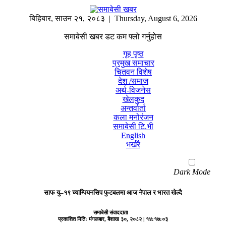
बिहिबार
,
साउन
२१
,
२०८३
| Thursday, August 6, 2026
समाबेसी खबर डट कम फ्लो गर्नुहोस
गृह पृष्ठ
प्रमुख समाचार
चितवन विशेष
देश /समाज
अर्थ-विजनेस
खेलकुद
अन्तर्वार्ता
कला मनोरंजन
समाबेसी टि.भी
English
भर्खरै
Dark Mode
साफ यु–१९ च्याम्पियनसिप फुटबलमा आज नेपाल र भारत खेल्दै
समाबेसी संवाददाता
प्रकाशित मिति:
मंगलबार, बैशाख ३०, २०८२
| १४:१७:०३