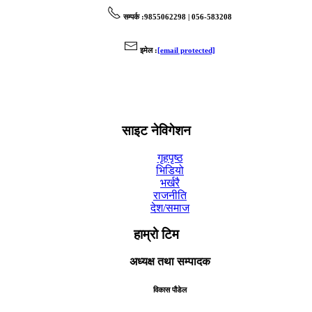
सम्पर्क
:9855062298 | 056-583208
इमेल
:
[email protected]
साइट नेविगेशन
गृहपृष्ठ
भिडियो
भर्खरै
राजनीति
देश/समाज
हाम्रो टिम
अध्यक्ष तथा सम्पादक
विकास पौडेल