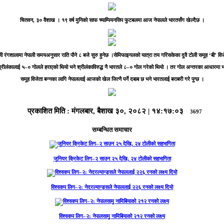
चितवन, ३० वैशाख ।
१९ वर्ष मुनिको साफ च्याम्पियनसिप फुटबलमा आज नेपालले भारतसँग खेल्दैछ ।
 रंगशालामा नेपाली समयअनुसार राति पौने ८ बजे सुरु हुनेछ ।सेमिफाइनलको यात्रा तय गरिसकेका दुवै टोली समूह ‘बी’ विजेत
रीलंकालाई ५–० गोलले हराएको थियो भने श्रीलंकाविरुद्ध नै भारतले ८–० गोल गरेको थियो । तर गोल अन्तरका आधारमा भार
समूह विजेता बन्नका लागि नेपाललाई आजकाे खेल जित्नै पर्ने दबाब छ भने भारतलाई बराबरी गरे पुग्छ ।
प्रकाशित मिति :
मंगलबार, बैशाख ३०, २०८२
|
१४:१७:०३
3697
सम्बन्धित समाचार
जुनियर क्रिकेट लिग–२ साउन २५ देखि, २४ टोलीको सहभागिता
विश्वकप लिग–२: नेदरल्यान्ड्सले नेपाललाई २२६ रनको लक्ष्य दियो
विश्वकप लिग–२: नेपालसामु नामिबियाको २१२ रनको लक्ष्य