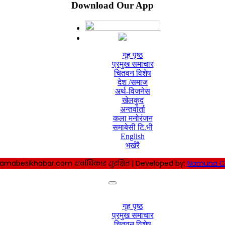
Download Our App
गृह पृष्ठ
प्रमुख समाचार
चितवन विशेष
देश /समाज
अर्थ-विजनेस
खेलकुद
अन्तर्वार्ता
कला मनोरंजन
समाबेसी टि.भी
English
भर्खरै
amabesikhabar.com सर्वाधिकार सुरक्षित | Developed by:
Namuna C
गृह पृष्ठ
प्रमुख समाचार
चितवन विशेष