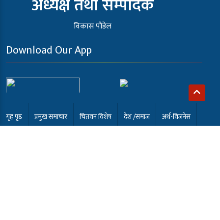
अध्यक्ष तथा सम्पादक
विकास पौडेल
Download Our App
गृह पृष्ठ
प्रमुख समाचार
चितवन विशेष
देश /समाज
अर्थ-विजनेस
खेलकुद
अन्तर्वार्ता
कला मनोरंजन
समाबेसी टि.भी
English
भर्खरै