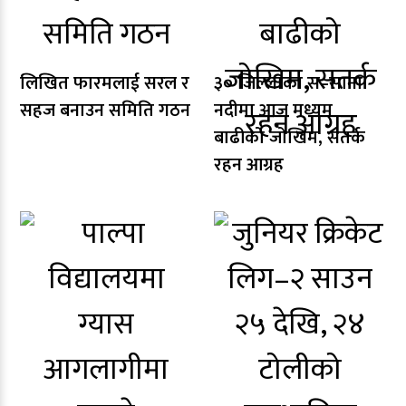
लिखित फारमलाई सरल र
३० जिल्लाका स–साना
सहज बनाउन समिति गठन
नदीमा आज मध्यम
बाढीको जोखिम, सतर्क
रहन आग्रह