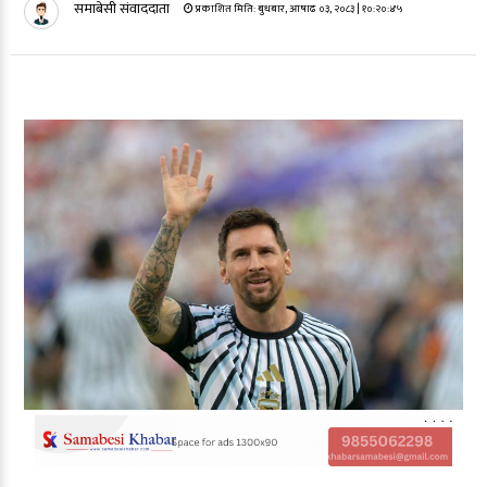
समाबेसी संवाददाता
प्रकाशित मिति:
बुधबार, आषाढ ०३, २०८३
| १०:२०:४५