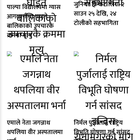
जुनियर क्रिकेट लिग–२
पाल्पा विद्यालयमा ग्यास
साउन २५ देखि, २४
आगलागीमा घाइते
टोलीको सहभागिता
बालिकाको उपचारकै
क्रममा मृत्यु
एमाले नेता जगन्नाथ
निर्मल पुर्जालाई राष्ट्रिय
थपलिया वीर अस्पतालमा
विभूति घोषणा गर्न सांसद