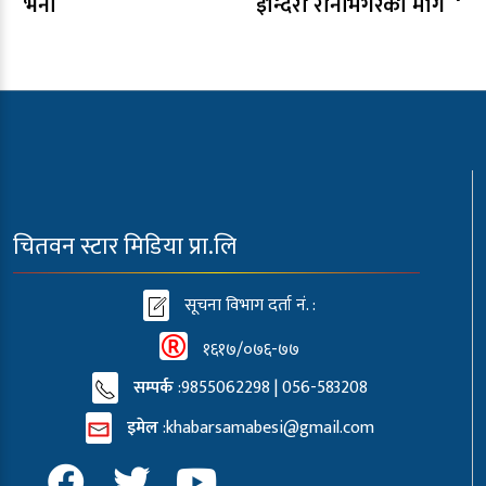
भर्ना
इन्दिरा रानामगरको माग
चितवन स्टार मिडिया प्रा.लि
सूचना विभाग दर्ता नं. :
१६१७/०७६-७७
सम्पर्क
:9855062298 | 056-583208
इमेल
:
khabarsamabesi@gmail.com