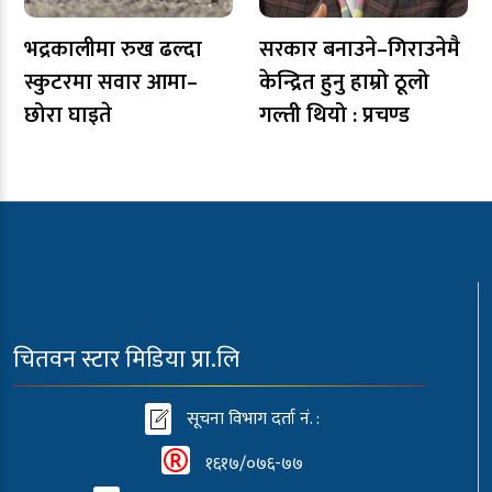
भद्रकालीमा रुख ढल्दा
सरकार बनाउने–गिराउनेमै
स्कुटरमा सवार आमा–
केन्द्रित हुनु हाम्रो ठूलो
छोरा घाइते
गल्ती थियो : प्रचण्ड
चितवन स्टार मिडिया प्रा.लि
सूचना विभाग दर्ता नं. :
१६१७/०७६-७७