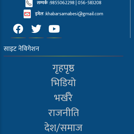
सम्पर्क
:9855062298 | 056-583208
इमेल
:
khabarsamabesi@gmail.com
साइट नेविगेशन
गृहपृष्ठ
भिडियो
भर्खरै
राजनीति
देश/समाज