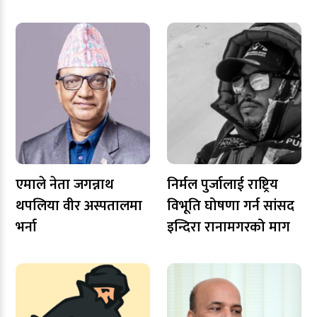
एमाले नेता जगन्नाथ
निर्मल पुर्जालाई राष्ट्रिय
थपलिया वीर अस्पतालमा
विभूति घोषणा गर्न सांसद
भर्ना
इन्दिरा रानामगरको माग