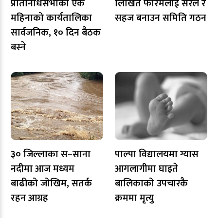
प्रतिनिधिसभाको एक
लिखित फारमलाई सरल र
महिनाको कार्यतालिका
सहज बनाउन समिति गठन
सार्वजनिक, १० दिन बैठक
बस्ने
३० जिल्लाका स–साना
पाल्पा विद्यालयमा ग्यास
नदीमा आज मध्यम
आगलागीमा घाइते
बाढीको जोखिम, सतर्क
बालिकाको उपचारकै
रहन आग्रह
क्रममा मृत्यु