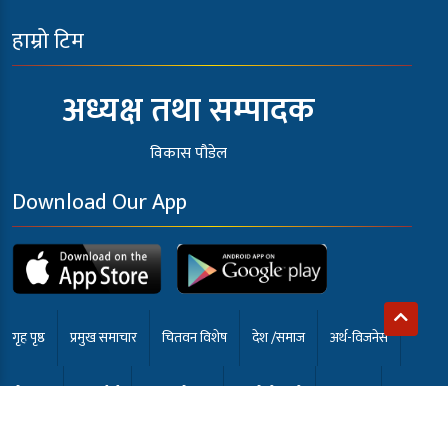
हाम्रो टिम
अध्यक्ष तथा सम्पादक
विकास पौडेल
Download Our App
गृह पृष्ठ
प्रमुख समाचार
चितवन विशेष
देश /समाज
अर्थ-विजनेस
खेलकुद
अन्तर्वार्ता
कला मनोरंजन
समाबेसी टि.भी
English