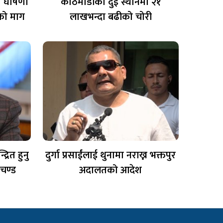
ूति घोषणा
काठमाडौंका दुई स्थानमा २१
रको माग
लाखभन्दा बढीको चोरी
्रित हुनु
दुर्गा प्रसाईंलाई थुनामा नराख्न भक्तपुर
रचण्ड
अदालतको आदेश