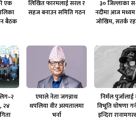
को एक
लिखित फारमलाई सरल र
३० जिल्लाका स
तालिका
सहज बनाउन समिति गठन
नदीमा आज मध्यम
िन बैठक
जोखिम, सतर्क रह
 लिग–२
एमाले नेता जगन्नाथ
निर्मल पुर्जालाई रा
, २४
थपलिया वीर अस्पतालमा
विभूति घोषणा गर्
गिता
भर्ना
इन्दिरा रानामगर