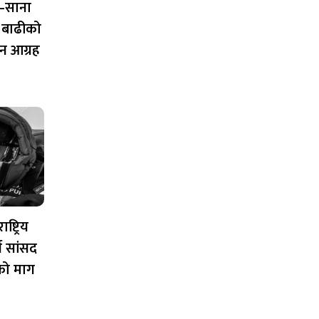
–साना
 बाढीको
न आग्रह
ष्ट्रिय
न सांसद
को माग