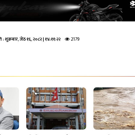
2179
ि :
शुक्रबार, जेठ १६, २०८२
|
१४:११:२२