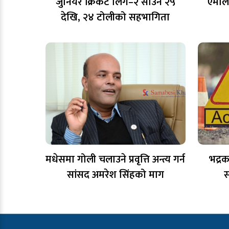
जुनियर क्रिकेट लिग–२ साउन २५
एमाले
देखि, २४ टोलीको सहभागिता
मधेसमा गोली चलाउने प्रवृत्ति अन्त्य गर्न
भद्र
सांसद अमरेश सिंहको माग
स