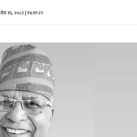
, जेठ १६, २०८२
| १४:११:२२