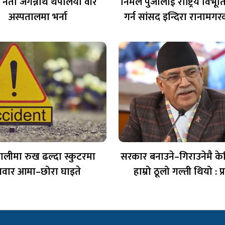
 नेता जगन्नाथ थपलिया वीर
निर्मल पुर्जालाई राष्ट्रिय विभ
अस्पतालमा भर्ना
गर्न सांसद इन्दिरा रानामग
कालीमा रुख ढल्दा स्कुटरमा
सरकार बनाउने–गिराउनेमै केन्द
वार आमा–छोरा घाइते
हाम्रो ठूलो गल्ती थियो : प्