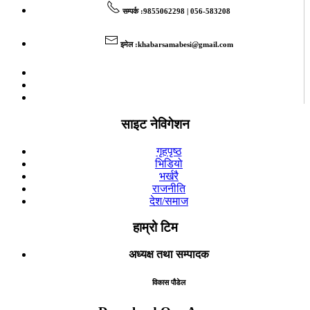
सम्पर्क
:9855062298 | 056-583208
इमेल
:
khabarsamabesi@gmail.com
साइट नेविगेशन
गृहपृष्ठ
भिडियो
भर्खरै
राजनीति
देश/समाज
हाम्रो टिम
अध्यक्ष तथा सम्पादक
विकास पौडेल