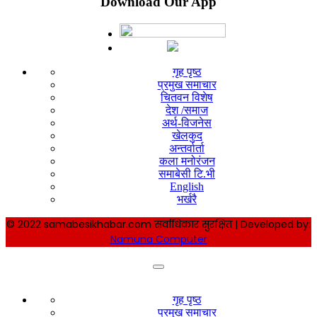
Download Our App
गृह पृष्ठ
प्रमुख समाचार
चितवन विशेष
देश /समाज
अर्थ-विजनेस
खेलकुद
अन्तर्वार्ता
कला मनोरंजन
समाबेसी टि.भी
English
भर्खरै
© 2022 samabesikhabar.com सर्वाधिकार सुरक्षित | Developed by:
Namuna Computer
गृह पृष्ठ
प्रमुख समाचार