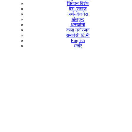
चितवन विशेष
देश /समाज
अर्थ-विजनेस
खेलकुद
अन्तर्वार्ता
कला मनोरंजन
समाबेसी टि.भी
English
भर्खरै