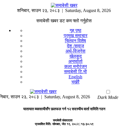
शनिबार
,
साउन
२३
,
२०८३
| Saturday, August 8, 2026
समाबेसी खबर डट कम फ्लो गर्नुहोस
गृह पृष्ठ
प्रमुख समाचार
चितवन विशेष
देश /समाज
अर्थ-विजनेस
खेलकुद
अन्तर्वार्ता
कला मनोरंजन
समाबेसी टि.भी
English
भर्खरै
निबार
,
साउन
२३
,
२०८३
| Saturday, August 8, 2026
Dark Mode
यातायात व्यवसायीसँग छलफल गर्न १२ सदस्यीय वार्ता समिति गठन
समाबेसी संवाददाता
प्रकाशित मिति:
सोमबार, जेठ १९, २०८२
| १३:३०:५९