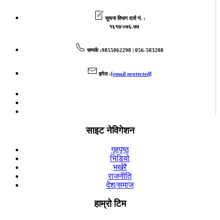
सूचना विभाग दर्ता नं. :
१६१७/०७६-७७
सम्पर्क
:9855062298 | 056-583208
इमेल
:
[email protected]
साइट नेविगेशन
गृहपृष्ठ
भिडियो
भर्खरै
राजनीति
देश/समाज
हाम्रो टिम