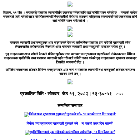
चितवन, १९ जेठ ।
सरकारले यातायात व्यवसायीसँग छलफल गर्नका लागि वार्ता समिति गठन गरेको छ । गण्डकी प्रदेश
सरकारले जारी गरेको राइड सेयरिङसम्बन्धी नियमावलीको विरोधमा सडकमा उत्रिएका व्यवसायीसँगको छलफलका लागि
वार्ता समिति गठन गरिएको हो ।
यातायात व्यवसायी तथा मजदुरका आठ सङ्गठनले देशभर सार्वजनिक यातायात ठप्प पारेपछि गृहमन्त्री रमेश
लेखकसहित सरोकारवाला निकायले आज यातायात व्यवसायी तथा मजदुरसँग छलफल गरेका हुन् ।
गृह मन्त्रालयमा आज बसेको बैठकले भौतिक पूर्वाधार तथा यातायात मन्त्रालयका सहसचिवको संयोजकत्वमा विभिन्न
मन्त्रालयका प्रतिनिधि तथा यातायात व्यवसायी रहने गरी वार्ता समिति गठन गरेको गृह मन्त्रालयका प्रवक्ता रामचन्द्र
तिवारीले जानकारी दिए ।
समितिमा सरकारका तर्फबाट विभिन्न मन्त्रालयबाट आठ जना र यातायात व्यवसायी तथा मजदुरको तर्फबाट चारजना
सदस्य रहने छन् ।
प्रकाशित मिति :
सोमबार, जेठ १९, २०८२
|
१३:३०:५९
2377
सम्बन्धित समाचार
निर्मला पन्त प्रकरणमा गृहमन्त्री गुरुङले भने– ‘म यसको उत्तर दिन चाहन्नँ’