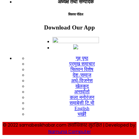
अध्यक्ष तथा सम्पादक
विकास पौडेल
Download Our App
गृह पृष्ठ
प्रमुख समाचार
चितवन विशेष
देश /समाज
अर्थ-विजनेस
खेलकुद
अन्तर्वार्ता
कला मनोरंजन
समाबेसी टि.भी
English
भर्खरै
© 2022 samabesikhabar.com सर्वाधिकार सुरक्षित | Developed by:
Namuna Computer