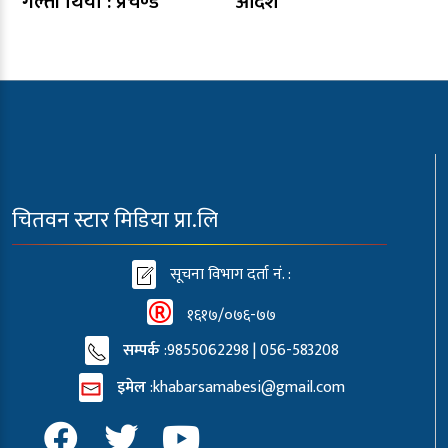
गल्ती थियो : प्रचण्ड
आदेश
चितवन स्टार मिडिया प्रा.लि
सूचना विभाग दर्ता नं. :
१६१७/०७६-७७
सम्पर्क
:9855062298 | 056-583208
इमेल
:
khabarsamabesi@gmail.com