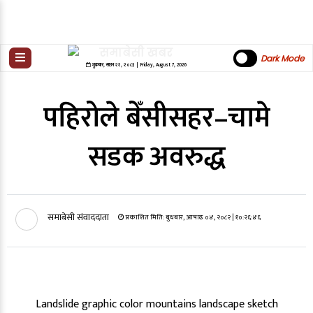
Dark Mode
शुक्रबार
,
साउन
२२
,
२०८३
| Friday, August 7, 2026
पहिरोले बेँसीसहर–चामे
सडक अवरुद्ध
समाबेसी संवाददाता
प्रकाशित मिति:
बुधबार, आषाढ ०४, २०८२
| १०:२६:४६
Landslide graphic color mountains landscape sketch