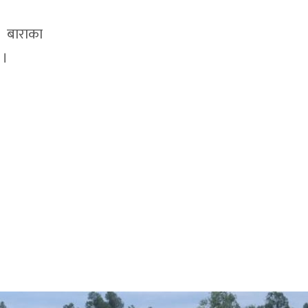
र बाराका
 ।