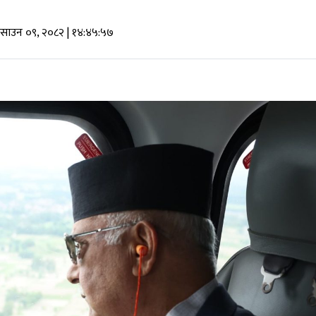
, साउन ०९, २०८२
| १४:४५:५७