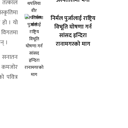
अस्पतालमा भर्ना
 तत्काल
्कृतिमा
निर्मल पुर्जालाई राष्ट्रिय
 हो । यो
विभूति घोषणा गर्न
ी विगतमा
सांसद इन्दिरा
न् ।
रानामगरको माग
ा सनातन
ई कमजोर
ो पवित्र