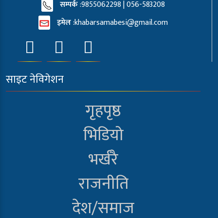
सम्पर्क
:9855062298 | 056-583208
इमेल
:
khabarsamabesi@gmail.com
साइट नेविगेशन
गृहपृष्ठ
भिडियो
भर्खरै
राजनीति
देश/समाज