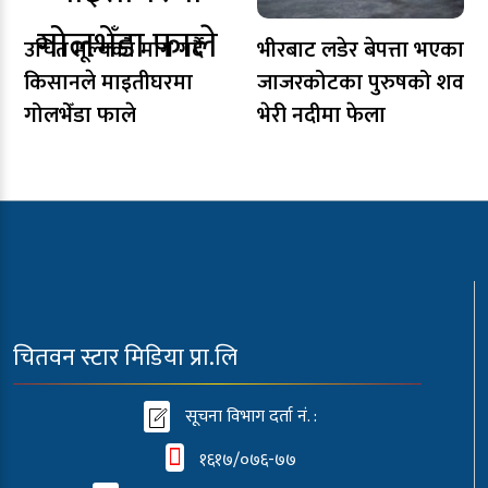
उचित मूल्यको माग गर्दै
भीरबाट लडेर बेपत्ता भएका
किसानले माइतीघरमा
जाजरकोटका पुरुषको शव
गोलभेँडा फाले
भेरी नदीमा फेला
चितवन स्टार मिडिया प्रा.लि
सूचना विभाग दर्ता नं. :
१६१७/०७६-७७