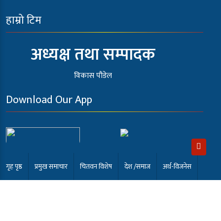
हाम्रो टिम
अध्यक्ष तथा सम्पादक
विकास पौडेल
Download Our App
गृह पृष्ठ
प्रमुख समाचार
चितवन विशेष
देश /समाज
अर्थ-विजनेस
खेलकुद
अन्तर्वार्ता
कला मनोरंजन
समाबेसी टि.भी
English